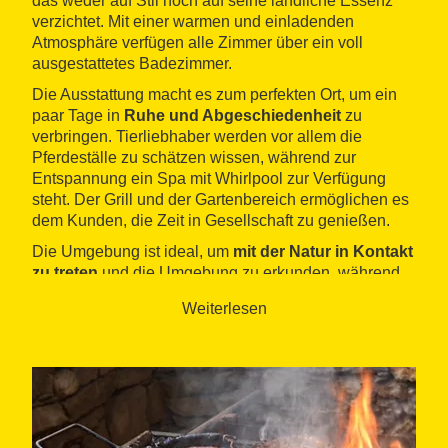
das weder auf Stil noch auf seine ländliche Essenz
verzichtet. Mit einer warmen und einladenden
Atmosphäre verfügen alle Zimmer über ein voll
ausgestattetes Badezimmer.
Die Ausstattung macht es zum perfekten Ort, um ein
paar Tage in
Ruhe und Abgeschiedenheit
zu
verbringen. Tierliebhaber werden vor allem die
Pferdeställe zu schätzen wissen, während zur
Entspannung ein Spa mit Whirlpool zur Verfügung
steht. Der Grill und der Gartenbereich ermöglichen es
dem Kunden, die Zeit in Gesellschaft zu genießen.
Die Umgebung ist ideal, um
mit der Natur in Kontakt
zu treten
und die Umgebung zu erkunden, während
man einige der angebotenen Aktivitäten ausführt, wie
Weiterlesen
Wandertouren, Reiten, Radfahren oder 4x4-Routen
oder sogar Paddle-Boarding oder eine Fahrt mit dem
Heißluftballon.