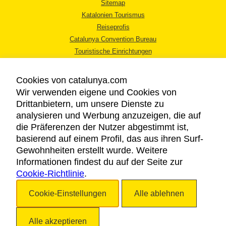
Sitemap
Katalonien Tourismus
Reiseprofis
Catalunya Convention Bureau
Touristische Einrichtungen
Tourismusbüros
Cookies von catalunya.com
Wir verwenden eigene und Cookies von
Drittanbietern, um unsere Dienste zu
analysieren und Werbung anzuzeigen, die auf
die Präferenzen der Nutzer abgestimmt ist,
RECHTLICHER HINWEIS
basierend auf einem Profil, das aus ihren Surf-
DATENSCHUTZICHTLINIE
Gewohnheiten erstellt wurde. Weitere
COOKIES
Informationen findest du auf der Seite zur
Cookie-Richtlinie
BARRIEREFREIHEIT
.
Cookie-Einstellungen
Alle ablehnen
Copyright © 2026. Katalonien Tourismus. Alle Rechte vorbehalten
Alle akzeptieren