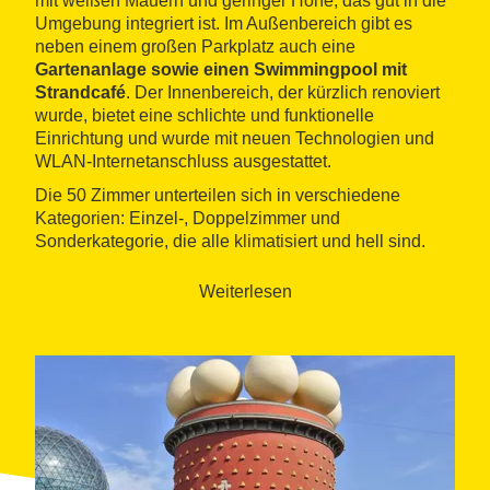
mit weißen Mauern und geringer Höhe, das gut in die
Umgebung integriert ist. Im Außenbereich gibt es
neben einem großen Parkplatz auch eine
Gartenanlage sowie einen Swimmingpool mit
Strandcafé
. Der Innenbereich, der kürzlich renoviert
wurde, bietet eine schlichte und funktionelle
Einrichtung und wurde mit neuen Technologien und
WLAN-Internetanschluss ausgestattet.
Die 50 Zimmer unterteilen sich in verschiedene
Kategorien: Einzel-, Doppelzimmer und
Sonderkategorie, die alle klimatisiert und hell sind.
Eine Einrichtung ohne größere Ansprüche und
eine gute Ausstattung
, die eine Minibar und
Weiterlesen
Satelliten-TV umfassen, lassen auf eine familiäre
Atmosphäre des Hotels schließen. Sein Restaurant
mit drei klimatisierten Sälen bietet eine Küche mit
Gerichten, die aus saisonalen Produkten zubereitet
werden. Die Weitläufigkeit der Speisesäle, die eine
Kapazität für 250 Personen bieten, ermöglichen auch
Festessen und Feierlichkeiten.