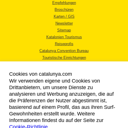
Empfehlungen
Broschüren
Karten / GIS
Newsletter
Sitemap
Katalonien Tourismus
Reiseprofis
Catalunya Convention Bureau
Touristische Einrichtungen
Tourismusbüros
Cookies von catalunya.com
Wir verwenden eigene und Cookies von
Drittanbietern, um unsere Dienste zu
analysieren und Werbung anzuzeigen, die auf
die Präferenzen der Nutzer abgestimmt ist,
RECHTLICHER HINWEIS
basierend auf einem Profil, das aus ihren Surf-
DATENSCHUTZICHTLINIE
Gewohnheiten erstellt wurde. Weitere
COOKIES
Informationen findest du auf der Seite zur
Cookie-Richtlinie
BARRIEREFREIHEIT
.