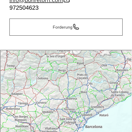
info@bonretorn.com
972504623
Forderung