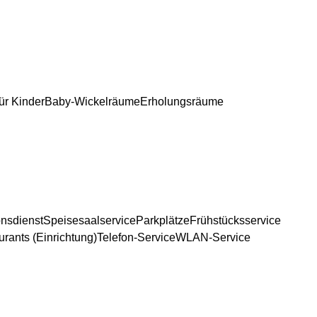
für Kinder
Baby-Wickelräume
Erholungsräume
onsdienst
Speisesaalservice
Parkplätze
Frühstücksservice
rants (Einrichtung)
Telefon-Service
WLAN-Service