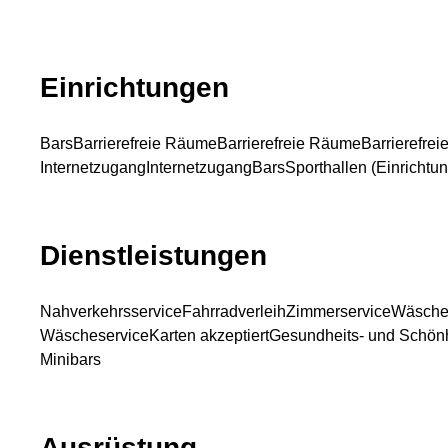
Einrichtungen
Bars
Barrierefreie Räume
Barrierefreie Räume
Barrierefre
Internetzugang
Internetzugang
Bars
Sporthallen (Einrichtun
Dienstleistungen
Nahverkehrsservice
Fahrradverleih
Zimmerservice
Wäsche
Wäscheservice
Karten akzeptiert
Gesundheits- und Schönh
Minibars
Ausrüstung