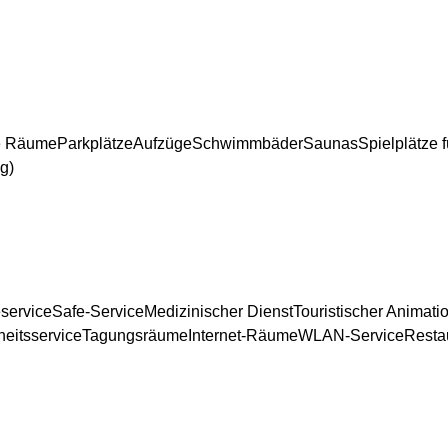
ie Räume
Parkplätze
Aufzüge
Schwimmbäder
Saunas
Spielplätze 
g)
service
Safe-Service
Medizinischer Dienst
Touristischer Animati
eitsservice
Tagungsräume
Internet-Räume
WLAN-Service
Restau