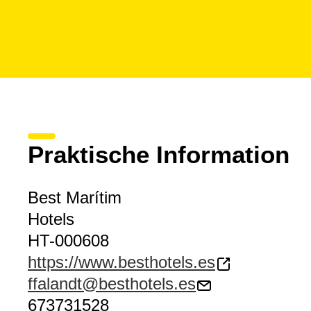
Praktische Information
Best Marítim
Hotels
HT-000608
https://www.besthotels.es
ffalandt@besthotels.es
673731528