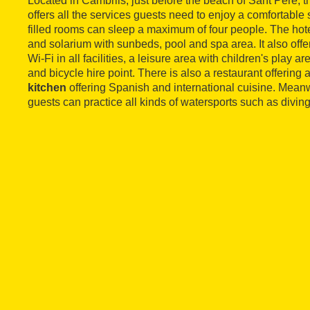
Located in Cambrils, just before the beach of Sant Pere, t
offers all the services guests need to enjoy a comfortable 
filled rooms can sleep a maximum of four people. The hote
and solarium with sunbeds, pool and spa area. It also offe
Wi-Fi in all facilities, a leisure area with children's play a
and bicycle hire point. There is also a restaurant offering 
kitchen
offering Spanish and international cuisine. Meanwh
guests can practice all kinds of watersports such as diving