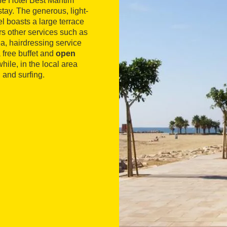
he Hotel Best Marítim
stay. The generous, light-
l boasts a large terrace
rs other services such as
rea, hairdressing service
a free buffet and
open
ile, in the local area
 and surfing.