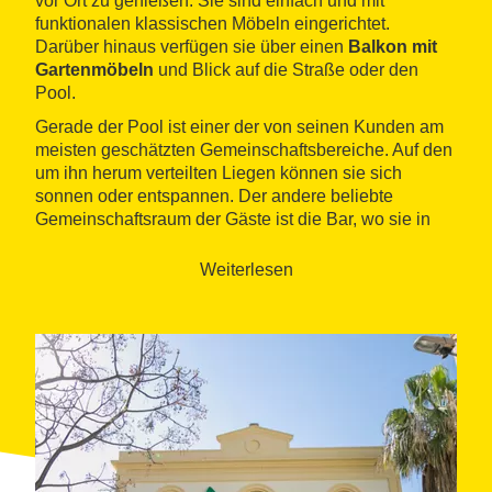
vor Ort zu genießen. Sie sind einfach und mit
funktionalen klassischen Möbeln eingerichtet.
Darüber hinaus verfügen sie über einen
Balkon mit
Gartenmöbeln
und Blick auf die Straße oder den
Pool.
Gerade der Pool ist einer der von seinen Kunden am
meisten geschätzten Gemeinschaftsbereiche. Auf den
um ihn herum verteilten Liegen können sie sich
sonnen oder entspannen. Der andere beliebte
Gemeinschaftsraum der Gäste ist die Bar, wo sie in
ungezwungener Atmosphäre etwas
trinken oder
essen
können.
Weiterlesen
Die Lage ist eine der großen Stärken der Bellamar
Apartments. Das Gebäude ist
sehr gut angebunden
,
fast direkt neben dem Bahnhof und liegt weniger als
hundert Meter vom langen Strand
Malgrat de Mar
<
ausmachen /p>