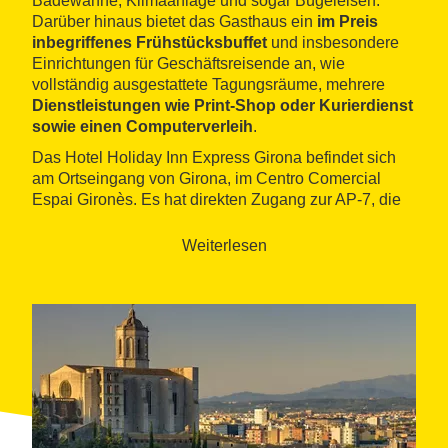
Badewanne, Klimaanlage und sogar Bügeleisen.
Darüber hinaus bietet das Gasthaus ein
im Preis
inbegriffenes Frühstücksbuffet
und insbesondere
Einrichtungen für Geschäftsreisende an, wie
vollständig ausgestattete Tagungsräume, mehrere
Dienstleistungen wie Print-Shop oder Kurierdienst
sowie einen Computerverleih
.
Das Hotel Holiday Inn Express Girona befindet sich
am Ortseingang von Girona, im Centro Comercial
Espai Gironès. Es hat direkten Zugang zur AP-7, die
Autobahn, die Frankreich mit Barcelona verbindet,
und es befindet sich nur zwölf Kilometer vom
Weiterlesen
Flughafen von Girona entfernt.