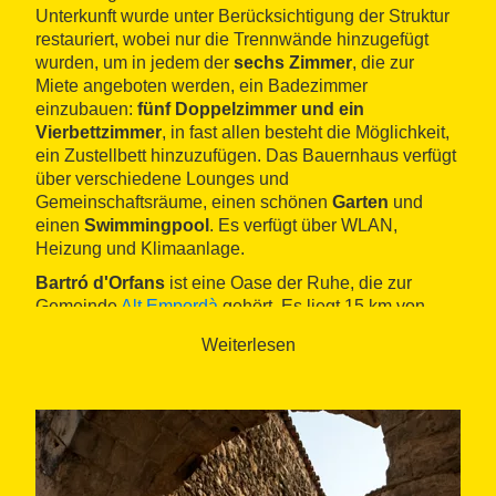
Unterkunft wurde unter Berücksichtigung der Struktur
restauriert, wobei nur die Trennwände hinzugefügt
wurden, um in jedem der
sechs Zimmer
, die zur
Miete angeboten werden, ein Badezimmer
einzubauen:
fünf Doppelzimmer und ein
Vierbettzimmer
, in fast allen besteht die Möglichkeit,
ein Zustellbett hinzuzufügen. Das Bauernhaus verfügt
über verschiedene Lounges und
Gemeinschaftsräume, einen schönen
Garten
und
einen
Swimmingpool
. Es verfügt über WLAN,
Heizung und Klimaanlage.
Bartró d'Orfans
ist eine Oase der Ruhe, die zur
Gemeinde
Alt Empordà
gehört. Es liegt 15 km von
Figueres
und 30 km von
Girona
entfernt, außerdem 35
Weiterlesen
km von den
Stränden
der
Costa Brava
wie Sant Pere
Pescador und l'Escala. Dieser Ort öffnet die Tür zu
zahlreichen
kulturellen Besuchen
: dem
Dalí-
Museum
, dem Haus des Künstlers in
Púbol
und
Cadaquès, den Ruinen von Empúries, die
Aiguamolls
de l'Empordà
,e tc. In der Nähe des Hauses können
Sie auch sportliche Aktivitäten wie Golf, Reiten,