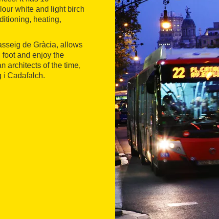
our white and light birch
itioning, heating,
Passeig de Gràcia, allows
 foot and enjoy the
architects of the time,
 i Cadafalch.