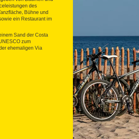
iceleistungen des
Tanzfläche, Bühne und
sowie ein Restaurant im
feinem Sand der Costa
er UNESCO zum
 der ehemaligen Via