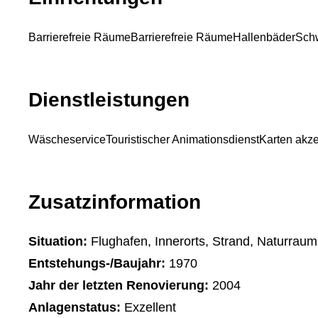
Barrierefreie Räume
Barrierefreie Räume
Hallenbäder
Sch
Dienstleistungen
Wäscheservice
Touristischer Animationsdienst
Karten akze
Zusatzinformation
Situation:
Flughafen, Innerorts, Strand, Naturraum
Entstehungs-/Baujahr:
1970
Jahr der letzten Renovierung:
2004
Anlagenstatus:
Exzellent