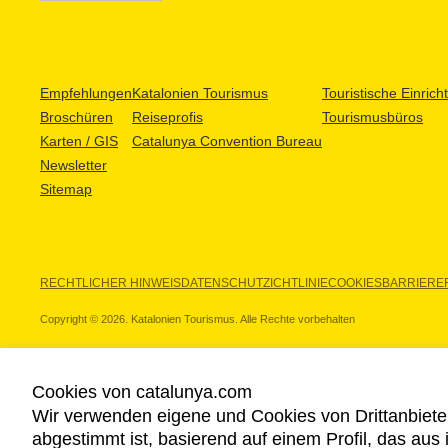
Empfehlungen
Katalonien Tourismus
Touristische Einric
Broschüren
Reiseprofis
Tourismusbüros
Karten / GIS
Catalunya Convention Bureau
Newsletter
Sitemap
RECHTLICHER HINWEIS
DATENSCHUTZICHTLINIE
COOKIES
BARRIEREF
Copyright © 2026. Katalonien Tourismus. Alle Rechte vorbehalten
Cookies von catalunya.com
Wir verwenden eigene und Cookies von Drittanbiete
UNSERE PARTNER
abgestimmt ist, basierend auf einem Profil, das aus