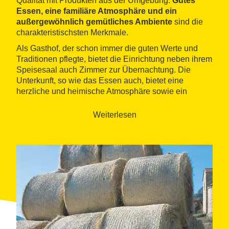
Qualität mit Produkten aus der Umgebung.
Gutes
Essen, eine familiäre Atmosphäre und ein
außergewöhnlich gemütliches Ambiente
sind die
charakteristischsten Merkmale.
Als Gasthof, der schon immer die guten Werte und
Traditionen pflegte, bietet die Einrichtung neben ihrem
Speisesaal auch Zimmer zur Übernachtung. Die
Unterkunft, so wie das Essen auch, bietet eine
herzliche und heimische Atmosphäre sowie ein
hervorragendes Preis-Leistungs-Verhältnis
.
Außerdem sind die in diesem Gasthof vorherrschende
Weiterlesen
Ruhe und der Frieden unvergleichlich.