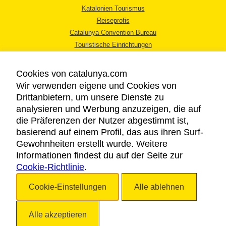
Katalonien Tourismus
Reiseprofis
Catalunya Convention Bureau
Touristische Einrichtungen
Tourismusbüros
Cookies von catalunya.com
Wir verwenden eigene und Cookies von
Drittanbietern, um unsere Dienste zu
analysieren und Werbung anzuzeigen, die auf
die Präferenzen der Nutzer abgestimmt ist,
RECHTLICHER HINWEIS
basierend auf einem Profil, das aus ihren Surf-
DATENSCHUTZICHTLINIE
Gewohnheiten erstellt wurde. Weitere
COOKIES
Informationen findest du auf der Seite zur
Cookie-Richtlinie
BARRIEREFREIHEIT
.
Cookie-Einstellungen
Alle ablehnen
Copyright © 2026. Katalonien Tourismus. Alle Rechte vorbehalten
Alle akzeptieren