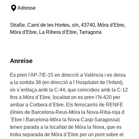
Adresse
Straße, Camí de les Hortes, s/n, 43740, Móra d'Ebre,
Móra d'Ebre, La Ribera d’Ebre, Tarragona
Anreise
Es pren l'AP-7/E-15 en direcció a València i es deixa
a la sortida 38 (en direcció a l´Hospitalet de l'Infant),
on s´enllaça amb la C-44, que coincideix amb la C-12
fins a Móra d´Ebre, localitat on es pren l’N-420 per
arribar a Corbera d´Ebre. Els ferrocarrils de RENFE
(línies de Barcelona-Reus-Móra la Nova-Riba-roja d
´Ebre i Barcelona-Móra la Nova-Casp-Saragossa)
tenen parada a la localitat de Móra la Nova, que es
troba separada de Móra d´Ebre per un pont sobre el