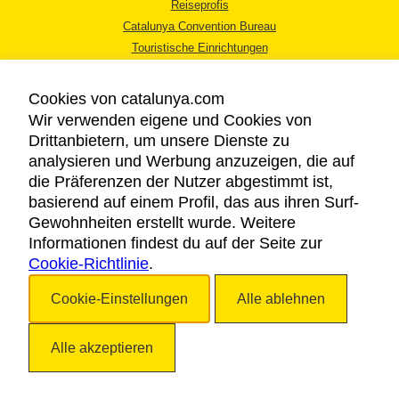
Reiseprofis
Catalunya Convention Bureau
Touristische Einrichtungen
Tourismusbüros
Cookies von catalunya.com
Wir verwenden eigene und Cookies von
Drittanbietern, um unsere Dienste zu
analysieren und Werbung anzuzeigen, die auf
die Präferenzen der Nutzer abgestimmt ist,
RECHTLICHER HINWEIS
basierend auf einem Profil, das aus ihren Surf-
DATENSCHUTZICHTLINIE
Gewohnheiten erstellt wurde. Weitere
COOKIES
Informationen findest du auf der Seite zur
Cookie-Richtlinie
BARRIEREFREIHEIT
.
Cookie-Einstellungen
Alle ablehnen
Copyright © 2026. Katalonien Tourismus. Alle Rechte vorbehalten
Alle akzeptieren