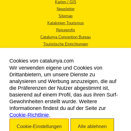
Karten / GIS
Newsletter
Sitemap
Katalonien Tourismus
Reiseprofis
Catalunya Convention Bureau
Touristische Einrichtungen
Tourismusbüros
Cookies von catalunya.com
Wir verwenden eigene und Cookies von
Drittanbietern, um unsere Dienste zu
analysieren und Werbung anzuzeigen, die auf
die Präferenzen der Nutzer abgestimmt ist,
RECHTLICHER HINWEIS
basierend auf einem Profil, das aus ihren Surf-
DATENSCHUTZICHTLINIE
Gewohnheiten erstellt wurde. Weitere
COOKIES
Informationen findest du auf der Seite zur
Cookie-Richtlinie
BARRIEREFREIHEIT
.
Cookie-Einstellungen
Alle ablehnen