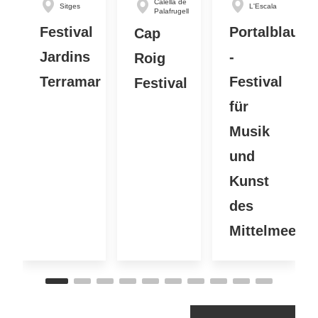
Calella de
Sitges
L'Escala
Palafrugell
Festival
Portalblau
Cap
Jardins
-
Roig
Terramar
Festival
Festival
für
Musik
und
Kunst
des
Mittelmeers