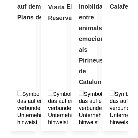
auf dem Land in Els
inoblidable
Calafell
Visita
Plans de Cornet
entre
Reserva
animals i
emocions
als
Pirineus
de
Catalunya