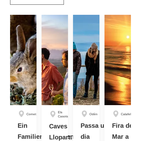
Els
Cornet
Odèn
Calafell
Casots
Ein
Passa un
Fira del
Caves
Familienwochenende
dia
Mar a
Llopart.