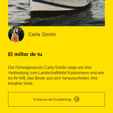
Carla Simón
El millor de tu
F
Die Filmregisseurin Carla Simón zeigt uns ihre
Ca
Verbindung zum Landschaftsbild Kataloniens und wie
An
es ihr hilft, das Beste aus sich herauszuholen: ihre
ei
kreative Seite.
Ei
Ge
Entdecke die Empfehlung