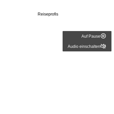
Reiseprofis
Katalonien
Auf Pause
Urlaub:
Audio einschalten
Lass
es
einfach
geschehen