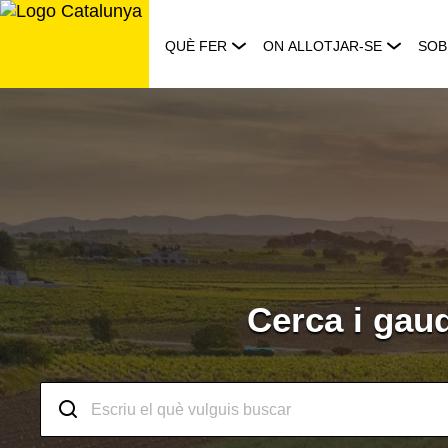
Saltar
al
QUÈ FER
ON ALLOTJAR-SE
SOB
contingut
Descobreix
les
experiències
a
Cerca i gau
Catalunya