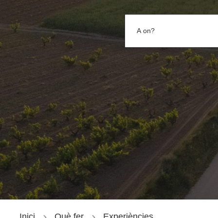
A on?
Inici
Què fer
Experiències