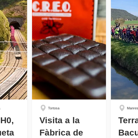
a
Tortosa
Manre
 H0,
Visita a la
Terr
eta
Fàbrica de
Bacu