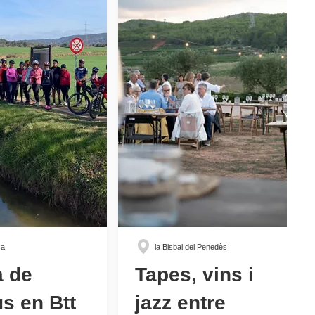
sa
la Bisbal del Penedès
a de
Tapes, vins i
s en Btt
jazz entre