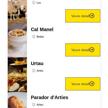
Les
Veure detall
Cal Manel
Betlan
Veure detall
Urtau
Arties
Veure detall
Parador d'Arties
Arties