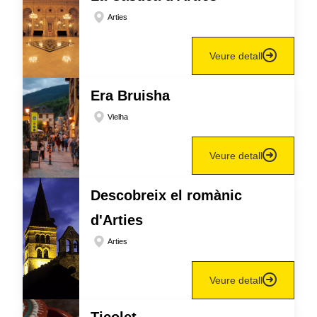
Arties
Veure detall
Era Bruisha
Vielha
Veure detall
Descobreix el romànic
d'Arties
Arties
Veure detall