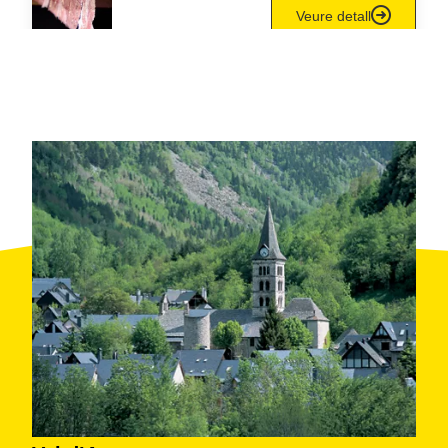
Veure detall
Iori Resto
Vielha
Veure detall
Casa Irene
Arties
Veure detall
Eth Paèr – Casa
Campasera
Vilamòs