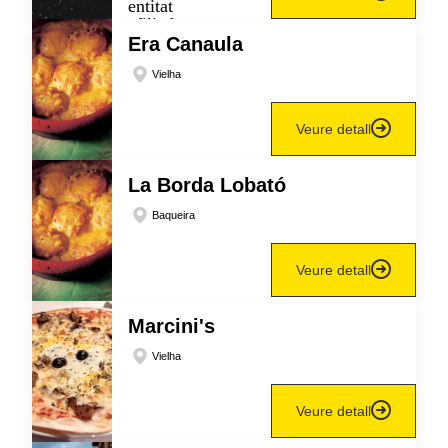
Era Canaula
Vielha
Veure detall
La Borda Lobató
Baqueira
Veure detall
Marcini's
Vielha
Veure detall