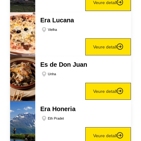
Veure detall
Era Lucana
Vielha
Veure detall
Es de Don Juan
Unha
Veure detall
Era Honeria
Eth Pradet
Veure detall