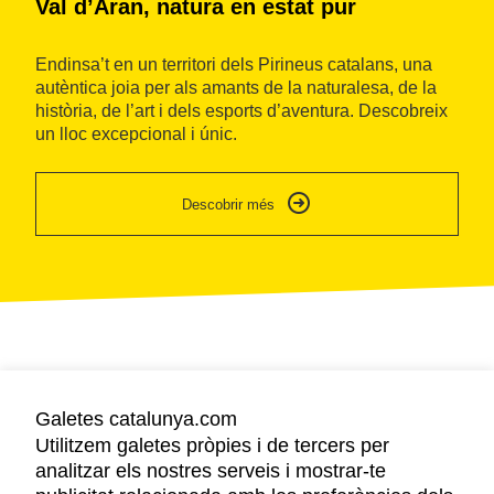
Val d’Aran, natura en estat pur
Veure detall
Endinsa’t en un territori dels Pirineus catalans, una
Hèsta deth Haro de Les-
autèntica joia per als amants de la naturalesa, de la
història, de l’art i dels esports d’aventura. Descobreix
Festa de l’Haro de Les
un lloc excepcional i únic.
Les
Descobrir més
Veure detall
Es Neres
Les
Veure detall
Galetes catalunya.com
Polybius
Utilitzem galetes pròpies i de tercers per
Dorm a la Val d’Aran
Vielha
analitzar els nostres serveis i mostrar-te