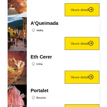
Veure detall
A'Queimada
Vielha
Veure detall
Eth Cerer
Unha
Veure detall
Portalet
Bossòst