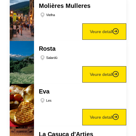
Molières Mulleres
Vielha
Veure detall
Rosta
Salardú
Veure detall
Eva
Les
Veure detall
La Casuca d'Arties