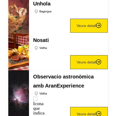
Unhola
Bagergue
Veure detall
Nosati
Vielha
Veure detall
Observacio astronòmica
amb AranExperience
Vielha
Veure detall