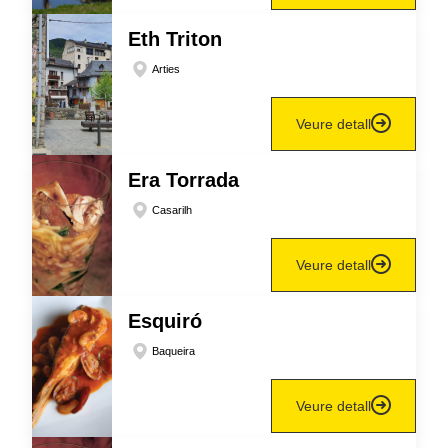
Eth Triton
Arties
Veure detall
Era Torrada
Casarilh
Veure detall
Esquiró
Baqueira
Veure detall