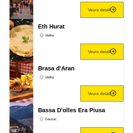
Veure detall
Eth Hurat
Vielha
Veure detall
Brasa d'Aran
Vielha
Veure detall
Bassa D'olles Era Piusa
Gausac