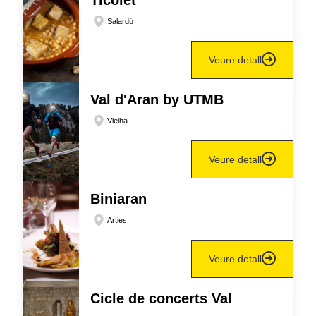
Ticolet
Salardú
Veure detall
Val d'Aran by UTMB
Vielha
Veure detall
Biniaran
Arties
Veure detall
Cicle de concerts Val