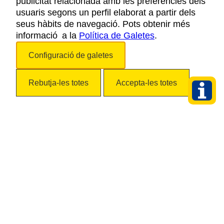
publicitat relacionada amb les preferències dels
usuaris segons un perfil elaborat a partir dels
Veure detall
seus hàbits de navegació. Pots obtenir més
informació a la
Política de Galetes
.
Artiga de Lin
Configuració de galetes
Vielha
Rebutja-les totes
Accepta-les totes
Veure detall
Casa Pérez
Unha
Salardú
Veure detall
Rosta
Saboredo
Tredòs