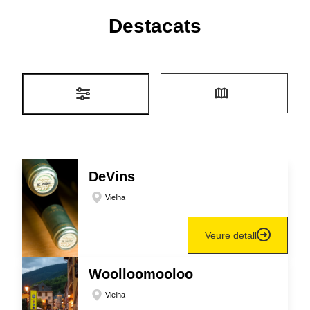
Destacats
DeVins
Vielha
Veure detall
Woolloomooloo
Vielha