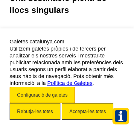
llocs singulars
Veure detall
Camins i batalles a la vall
Galetes catalunya.com
de Camprodon
Utilitzem galetes pròpies i de tercers per
analitzar els nostres serveis i mostrar-te
Camprodon
publicitat relacionada amb les preferències dels
usuaris segons un perfil elaborat a partir dels
seus hàbits de navegació. Pots obtenir més
Veure detall
informació a la
Política de Galetes
.
Activa't a Calonge i Sant
Configuració de galetes
Antoni
Rebutja-les totes
Accepta-les totes
Calonge