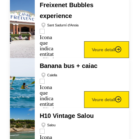
Freixenet Bubbles
experience
Sant Sadurní d'Anoia
Veure detall
Banana bus + caiac
Calella
Veure detall
H10 Vintage Salou
Salou