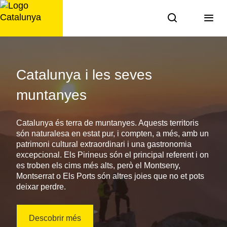
Saltar
al
contingut
Destinacions
de
Catalunya i les seves
Catalunya
muntanyes
Catalunya és terra de muntanyes. Aquests territoris
són naturalesa en estat pur, i compten, a més, amb un
patrimoni cultural extraordinari i una gastronomia
excepcional. Els Pirineus són el principal referent i on
es troben els cims més alts, però el Montseny,
Montserrat o Els Ports són altres joies que no et pots
deixar perdre.
Descobrir més