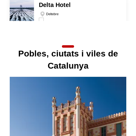
Delta Hotel
Deltebre
Veure detall
Pobles, ciutats i viles de
Caves únics
Sant Sadurní d'Anoia
Catalunya
Veure detall
Descobreix Boí Taüll!
Barcelona
Veure detall