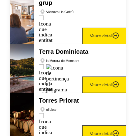
grup
Vilanova i la Geltrú
Veure detall
Terra Dominicata
la Morera de Montsant
Veure detall
Torres Priorat
el Lloar
Veure detall