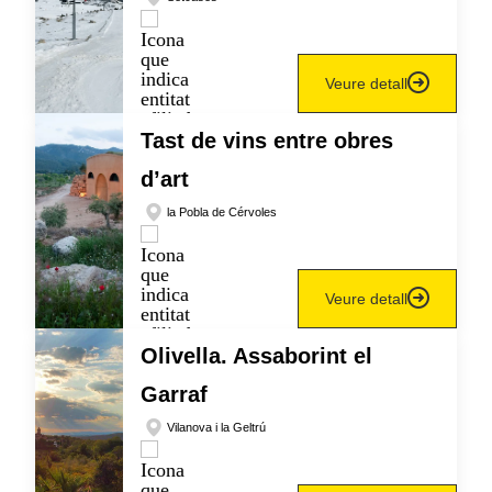
Veure detall
Tast de vins entre obres
d’art
la Pobla de Cérvoles
Veure detall
Olivella. Assaborint el
Garraf
Vilanova i la Geltrú