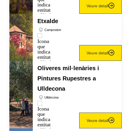
Veure detall
Etxalde
Camprodon
Veure detall
Oliveres mil·lenàries i
Pintures Rupestres a
Ulldecona
Ulldecona
Veure detall