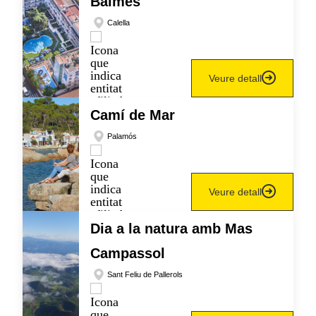
Balmes
Calella
Veure detall
Camí de Mar
Palamós
Veure detall
Dia a la natura amb Mas
Campassol
Sant Feliu de Pallerols