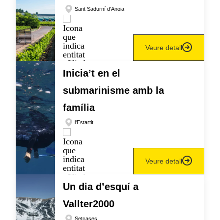
Sant Sadurní d'Anoia
Veure detall
Inicia’t en el
submarinisme amb la
família
l'Estartit
Veure detall
Un dia d’esquí a
Vallter2000
Setcases