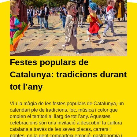
Festes populars de
C
Catalunya: tradicions durant
f
tot l’any
C
p
Viu la màgia de les festes populars de Catalunya, un
calendari ple de tradicions, foc, música i color que
Ca
omplen el territori al llarg de tot l’any. Aquestes
cl
celebracions són una invitació a descobrir la cultura
el
catalana a través de les seves places, carrers i
du
pobles, on la gent comparteix emoció, gastronomia i