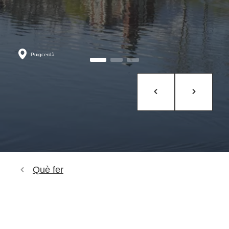
Puigcerdà
Què fer