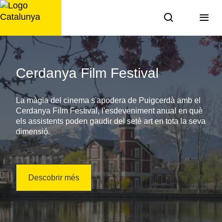
Saltar
al
contingut
Agenda
de
Cerdanya Film Festival
Catalunya:
La màgia del cinema s'apodera de Puigcerdà amb el
què
Cerdanya Film Festival, l'esdeveniment anual en què
els assistents poden gaudir del setè art en tota la seva
fer
dimensió.
aquesta
setmana?
Descobrir més