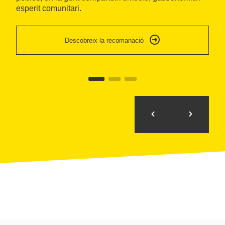
de
esperit comunitari.
T’
Descobreix la recomanació