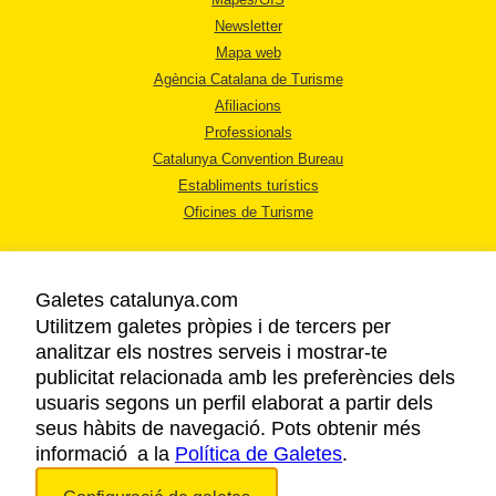
Newsletter
Mapa web
Agència Catalana de Turisme
Afiliacions
Professionals
Catalunya Convention Bureau
Establiments turístics
Oficines de Turisme
Galetes catalunya.com
Utilitzem galetes pròpies i de tercers per
analitzar els nostres serveis i mostrar-te
AVÍS LEGAL
publicitat relacionada amb les preferències dels
POLÍTICA DE PRIVACITAT
usuaris segons un perfil elaborat a partir dels
COOKIES
seus hàbits de navegació. Pots obtenir més
informació a la
Política de Galetes
ACCESSIBILITAT
.