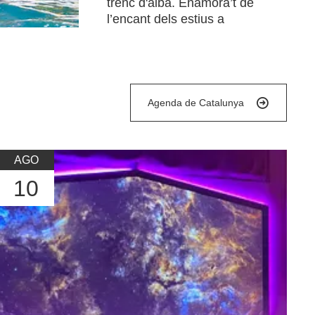
trenc d'alba. Enamora’t de
l’encant dels estius a
Catalunya!
Llegir més
Agenda de Catalunya
AGO
10