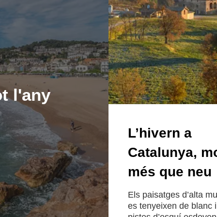
t l'any
L’hivern a
Catalunya, mo
més que neu
Els paisatges d’alta m
es tenyeixen de blanc i