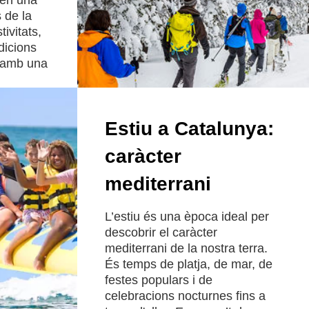
nen una
 de la
ivitats,
dicions
n amb una
Estiu a Catalunya:
caràcter
mediterrani
L’estiu és una època ideal per
descobrir el caràcter
mediterrani de la nostra terra.
És temps de platja, de mar, de
festes populars i de
celebracions nocturnes fins a