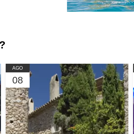
és
a?
AGO
08