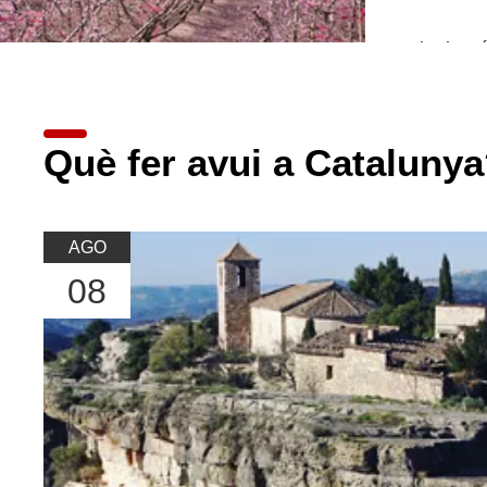
Llegir m
Què fer avui a Cataluny
AGO
08