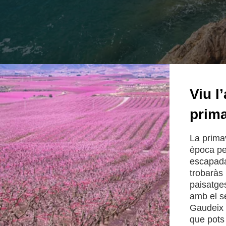
Viu l
prim
La prima
època per
escapada
trobaràs 
paisatge
amb el se
Gaudeix d
que pots 