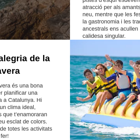
pistes d’esquí esdeve
atracció per als amants
neu, mentre que les fest
la gastronomia i les tra
ancestrals ens aculle
calidesa singular.
Llegir més
’alegria de la
avera
vera és una bona
 planificar una
 a Catalunya. Hi
un clima ideal,
s que t’enamoraran
u esclat de colors.
e totes les activitats
fer!