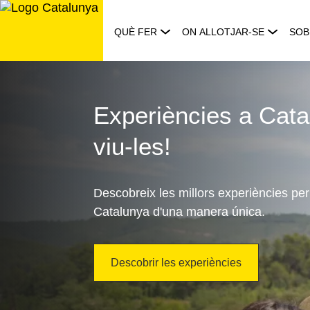
Saltar
al
QUÈ FER
ON ALLOTJAR-SE
SOB
contingut
Què
fer
Experiències a Cata
viu-les!
a
Catalunya?
Descobreix les millors experiències per
Catalunya d'una manera única.
Descobrir les experiències