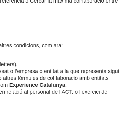
referència o Cercar la màxima col·laboració entre
altres condicions, com ara:
etters).
ssat o l’empresa o entitat a la que representa sigui
o altres fórmules de col·laboració amb entitats
 com
Experience Catalunya
;
n relació al personal de l’ACT, o l’exercici de