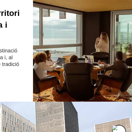
ritori
 i
stinació
 i, al
 tradició