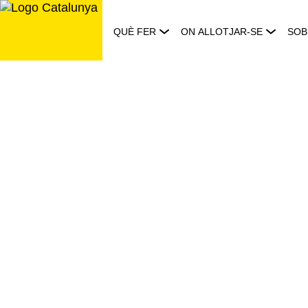
Saltar
al
QUÈ FER
ON ALLOTJAR-SE
SOB
contingut
Meetings
&
Tech