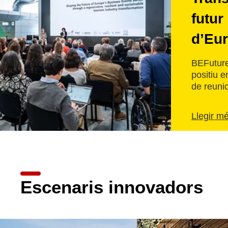
futur
d’Eu
BEFuture
positiu e
de reuni
Llegir m
Escenaris innovadors