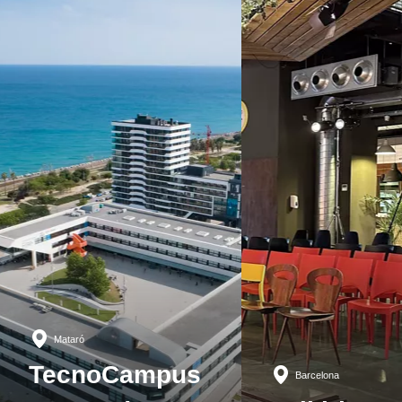
Mataró
TecnoCampus
Barcelona