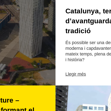
Catalunya, ter
d’avantguarda
tradició
És possible ser una de
moderna i capdavantera
mateix temps, plena de
i història?
Llegir més
ture –
formant el