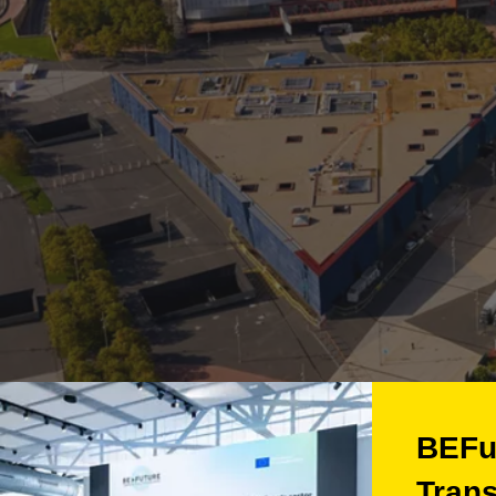
BEFu
Trans