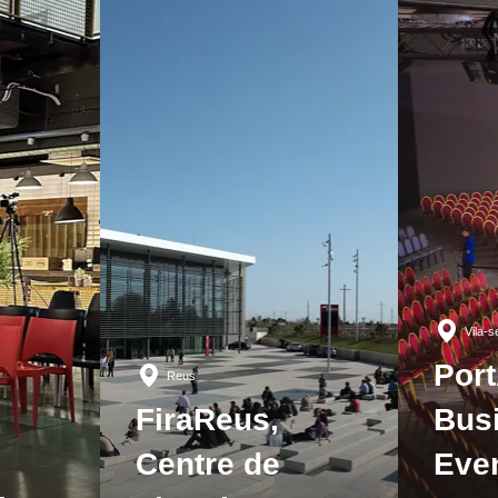
Vila-
Por
Reus
FiraReus,
Bus
Centre de
Eve