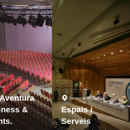
seca
tAventura
Cerdanyola del Vallès
iness &
Espais i
nts.
Serveis