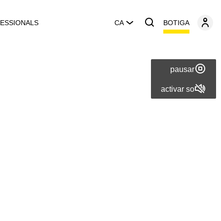
BOTIGA
ESSIONALS
CA
pausar
activar so