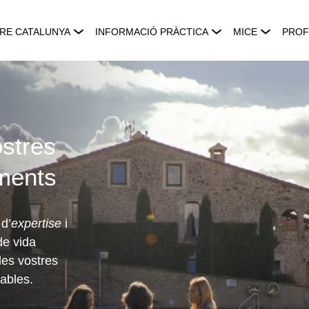
RE CATALUNYA
INFORMACIÓ PRÀCTICA
MICE
PROF
ostres
ments
 d’
expertise
i
de vida
 les vostres
ables.