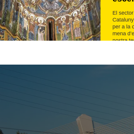
El secto
Cataluny
per a la 
mena d’e
nostra te
seu patri
arquitect
diferent
d’històri
preparats 
reunions
Llegir m