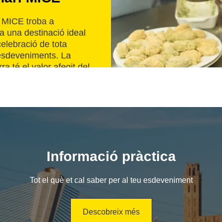
r MICE troba a
a una destinació ideal
celebració de tota
sdeveniments. La
rra té el valor afegit del
moni cultural i
ònic, amb edificis de
s èpoques, carregats
a i bellesa, que estan
per acollir fires i
.
Informació pràctica
és
Tot el què et cal saber per al teu esdeveniment
Descobreix més