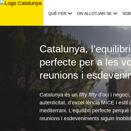
Saltar
al
QUÈ FER
ON ALLOTJAR-SE
SOB
contingut
Turisme
MICE
Catalunya, l’equilibri
perfecte per a les v
a
reunions i esdeveni
Catalunya
Catalunya és un
fifty fifty
d’oci i negoci,
autenticitat, d’excel·lència MICE i estil 
mediterrani. L’equilibri perfecte perquè
reunions i esdeveniments siguin inoblid