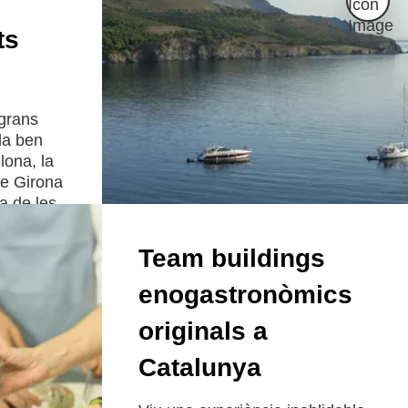
ts
 grans
da ben
ona, la
de Girona
a de les
unya més
me de
Team buildings
enogastronòmics
originals a
Catalunya