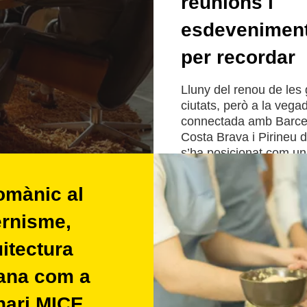
reunions i
esdevenimen
per recordar
Lluny del renou de les
ciutats, però a la vega
connectada amb Barcel
Costa Brava i Pirineu 
s’ha posicionat com un
destinacions de Catal
atractives per al turis
omànic al
reunions.
rnisme,
Llegir més
uitectura
lana com a
nari MICE