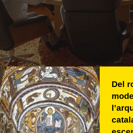
Del r
mode
l’arq
cata
esce