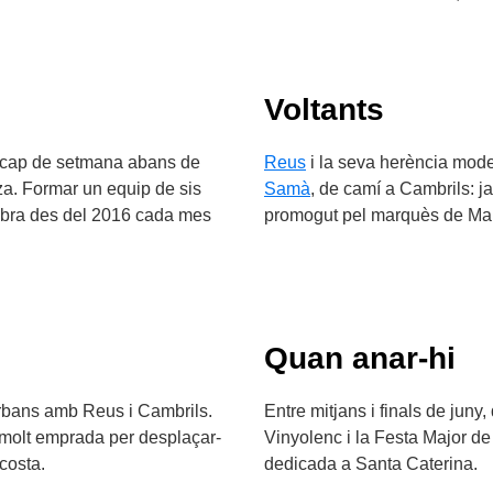
Voltants
l cap de setmana abans de
Reus
i la seva herència mode
za. Formar un equip de sis
Samà
, de camí a Cambrils: ja
lebra des del 2016 cada mes
promogut pel marquès de Mari
Quan anar-hi
urbans amb Reus i Cambrils.
Entre mitjans i finals de juny
és molt emprada per desplaçar-
Vinyolenc i la Festa Major de 
 costa.
dedicada a Santa Caterina.