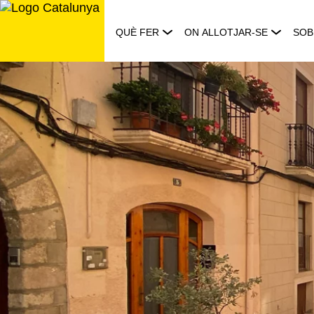
Saltar
al
QUÈ FER
ON ALLOTJAR-SE
SOB
contingut