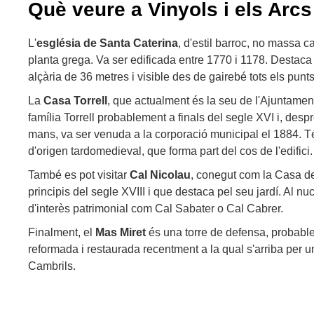
Què veure a Vinyols i els Arcs
L'
església de Santa Caterina
, d'estil barroc, no massa c
planta grega. Va ser edificada entre 1770 i 1178. Desta
alçària de 36 metres i visible des de gairebé tots els punt
La
Casa Torrell
, que actualment és la seu de l'Ajuntamen
família Torrell probablement a finals del segle XVI i, des
mans, va ser venuda a la corporació municipal el 1884. T
d'origen tardomedieval, que forma part del cos de l'edifici.
També es pot visitar
Cal Nicolau
, conegut com la Casa de
principis del segle XVIII i que destaca pel seu jardí. Al nuc
d'interès patrimonial com Cal Sabater o Cal Cabrer.
Finalment, el
Mas Miret
és una torre de defensa, probabl
reformada i restaurada recentment a la qual s'arriba per u
Cambrils.