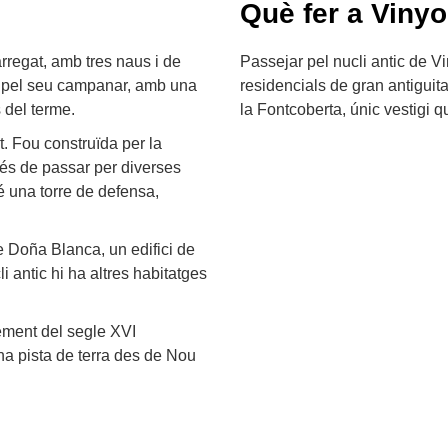
Què fer a Vinyo
arregat, amb tres naus i de
Passejar pel nucli antic de Vi
ca pel seu campanar, amb una
residencials de gran antiguita
s del terme.
la Fontcoberta, únic vestigi q
t. Fou construïda per la
prés de passar per diverses
é una torre de defensa,
 Doña Blanca, un edifici de
li antic hi ha altres habitatges
ement del segle XVI
na pista de terra des de Nou