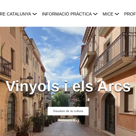
RE CATALUNYA
INFORMACIÓ PRÀCTICA
MICE
PROF
Vinyols i els Arcs
Gaudeix de la cultura