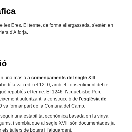
fica
de les Eres. El terme, de forma allargassada, s'estén en
iera d'Alforja.
ió
 en una masia
a començaments del segle XIII
.
rtí la va cedir el 1210, amb el consentiment del rei
què repoblés el terme. El 1246, l'arquebisbe Pere
eixement autoritzant la construcció de l'
església de
39 va formar part de la Comuna del Camp.
seguir una estabilitat econòmica basada en la vinya,
 llegums, i sembla que al segle XVIII són documentades ja
 els tallers de boters i l'aiguardent.