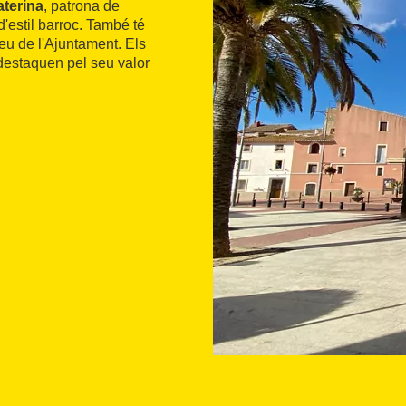
aterina
, patrona de
 d'estil barroc. També té
eu de l'Ajuntament. Els
 destaquen pel seu valor