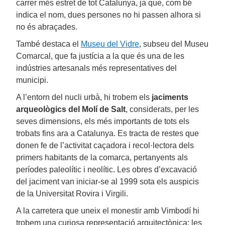
carrer més estret de tot Catalunya, ja que, com bé
indica el nom, dues persones no hi passen alhora si
no és abraçades.
També destaca el
Museu del Vidre
, subseu del Museu
Comarcal, que fa justícia a la que és una de les
indústries artesanals més representatives del
municipi.
A l’entorn del nucli urbà, hi trobem els
jaciments
arqueològics del Molí de Salt
, considerats, per les
seves dimensions, els més importants de tots els
trobats fins ara a Catalunya. Es tracta de restes que
donen fe de l’activitat caçadora i recol·lectora dels
primers habitants de la comarca, pertanyents als
períodes paleolític i neolític. Les obres d’excavació
del jaciment van iniciar-se al 1999 sota els auspicis
de la Universitat Rovira i Virgili.
A la carretera que uneix el monestir amb Vimbodí hi
trobem una curiosa representació arquitectònica: les