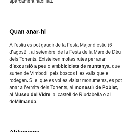
aparcament habilitat.
Quan anar-hi
A l’estiu es pot gaudir de la Festa Major d’estiu (6
d’agost) i, al setembre, de la Festa de la Mare de Déu
dels Torrents. Existeixen moltes rutes per anar
d’excursió a peu
o amb
bicicleta de muntanya
, que
surten de Vimbodí, pels boscos i les valls que el
rodegen. Si el que es vol és visitar monuments, es pot
anar a l’ermita dels Torrents, al
monestir de Poblet
,
al
Museu del Vidre
, al castell de Riudabella o al
de
Milmanda
.