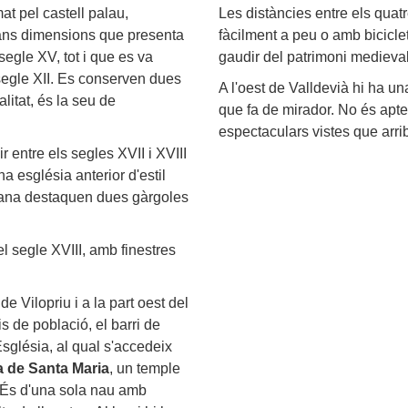
at pel castell palau,
Les distàncies entre els quatr
rans dimensions que presenta
fàcilment a peu o amb bicicle
 segle XV, tot i que es va
gaudir del patrimoni medieval
 segle XII. Es conserven dues
A l'oest de Valldevià hi ha un
alitat, és la seu de
que fa de mirador. No és apte
espectaculars vistes que arrib
r entre els segles XVII i XVIII
na església anterior d'estil
açana destaquen dues gàrgoles
l segle XVIII, amb finestres
e Vilopriu i a la part oest del
s de població, el barri de
'Església, al qual s'accedeix
a de Santa Maria
, un temple
I. És d'una sola nau amb