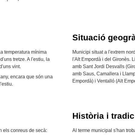
Situació geogrà
 La temperatura mínima
Municipi situat a l'extrem no
'uns tretze. A l'estiu, la
l'Alt Empordà i del Gironès. 
'uns vint.
amb Sant Jordi Desvalls (Giro
amb Saus, Camallera i Llampa
 l'any, encara que són una
Empordà) i Ventalló (Alt Empo
'estiu.
Història i tradic
n els conreus de secà:
Al terme municipal s'han trob