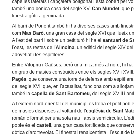
capelles laterals i capçalera poligonal i està cobert per vol
també una bonica casa del segle XV,
Can Mundet
, que p
finestra gòtica geminada.
Al barri de Ponent també hi ha diverses cases amb finestre
com
Mas Baró
, una gran casa del segle XVI que llueix un 
A l'est del barri i sobre un petit turó hi ha el
santuari de S
l'oest, les restes de l'
Almoina
, un edifici del segle XIV de
adovellat i les espitlleres.
Entre Vilopriu i Gaüses, però una mica més al nord, hi ha
un grup de masies construïdes entre els segles XV i XVII
Pagès
, que conserva una torre de defensa amb espitllere
del segle XVII que, en l'actualitat, funciona com a allotjam
també la
capella de Sant Bartomeu
, del segle XVIII i a
A l'extrem nord-oriental del municipi es troba el petit pobl
de masies disperses al voltant de l'
església de Sant Mat
romànic format per una sola nau i absis semicircular. L'ed
poble és el
castell
, una gran casa fortificada que conserva
gòtica d'arc trevolat. El finestral renaixentista i l'escut d