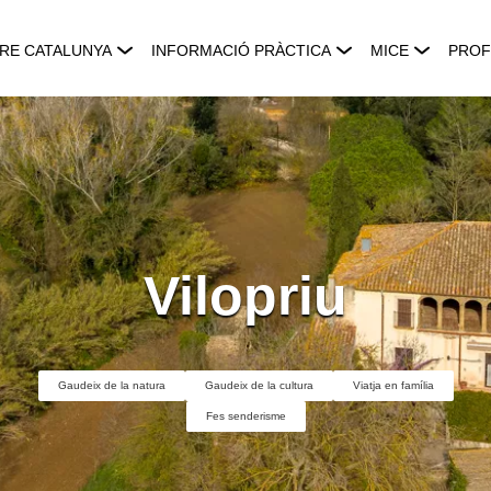
RE CATALUNYA
INFORMACIÓ PRÀCTICA
MICE
PROF
Vilopriu
Gaudeix de la natura
Gaudeix de la cultura
Viatja en família
Fes senderisme