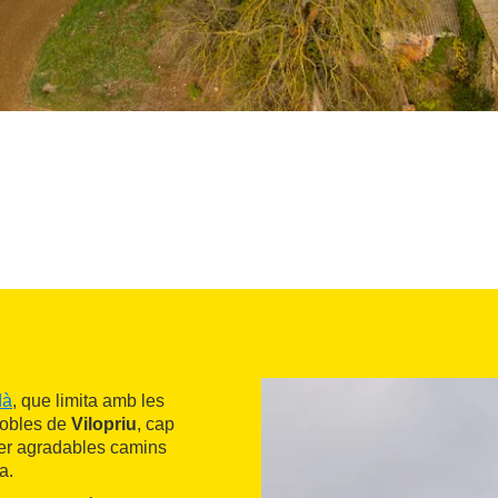
dà
, que limita amb les
pobles de
Vilopriu
, cap
 per agradables camins
a.