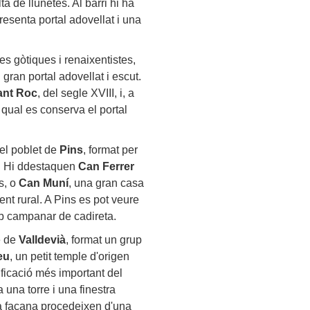
ta de llunetes. Al barri hi ha
resenta portal adovellat i una
s gòtiques i renaixentistes,
gran portal adovellat i escut.
ant Roc
, del segle XVIII, i, a
l qual es conserva el portal
 el poblet de
Pins
, format per
I. Hi ddestaquen
Can Ferrer
s, o
Can Muní
, una gran casa
ent rural. A Pins es pot veure
mb campanar de cadireta.
e de
Valldevià
, format un grup
eu
, un petit temple d'origen
ificació més important del
 una torre i una finestra
e la façana procedeixen d'una