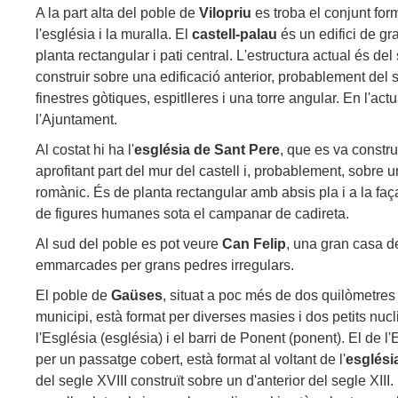
A la part alta del poble de
Vilopriu
es troba el conjunt form
l'església i la muralla. El
castell-palau
és un edifici de g
planta rectangular i pati central. L'estructura actual és del
construir sobre una edificació anterior, probablement del
finestres gòtiques, espitlleres i una torre angular. En l'actu
l'Ajuntament.
Al costat hi ha l'
església de Sant Pere
, que es va construi
aprofitant part del mur del castell i, probablement, sobre u
romànic. És de planta rectangular amb absis pla i a la f
de figures humanes sota el campanar de cadireta.
Al sud del poble es pot veure
Can Felip
, una gran casa de
emmarcades per grans pedres irregulars.
El poble de
Gaüses
, situat a poc més de dos quilòmetres d
municipi, està format per diverses masies i dos petits nucli
l'Església (església) i el barri de Ponent (ponent). El de l
per un passatge cobert, està format al voltant de l'
esglési
del segle XVIII construït sobre un d'anterior del segle XII