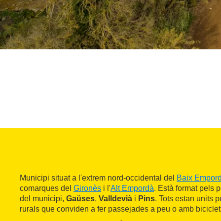
Municipi situat a l'extrem nord-occidental del
Baix Empor
comarques del
Gironès
i l'
Alt Empordà
. Està format pels 
del municipi,
Gaüses
,
Valldevià
i
Pins
. Tots estan units
rurals que conviden a fer passejades a peu o amb biciclet