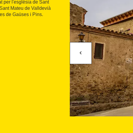
t per l'església de Sant
e Sant Mateu de Valldevià
es de Gaüses i Pins.