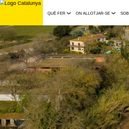
Saltar
al
QUÈ FER
ON ALLOTJAR-SE
SOB
contingut