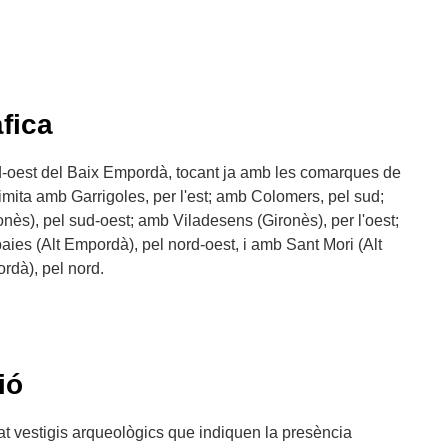
fica
rd-oest del Baix Empordà, tocant ja amb les comarques de
Limita amb Garrigoles, per l'est; amb Colomers, pel sud;
nès), pel sud-oest; amb Viladesens (Gironès), per l'oest;
ies (Alt Empordà), pel nord-oest, i amb Sant Mori (Alt
rdà), pel nord.
ió
at vestigis arqueològics que indiquen la presència