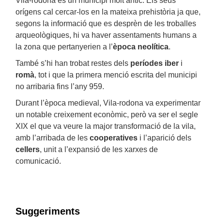
Vila-rodona és un municipi molt antic. Els seus
orígens cal cercar-los en la mateixa prehistòria ja que,
segons la informació que es desprèn de les troballes
arqueològiques, hi va haver assentaments humans a
la zona que pertanyerien a l’
època neolítica
.
També s’hi han trobat restes dels
períodes
iber
i
romà
, tot i que la primera menció escrita del municipi
no arribaria fins l’any 959.
Durant l’època medieval, Vila-rodona va experimentar
un notable creixement econòmic, però va ser el segle
XIX el que va veure la major transformació de la vila,
amb l’arribada de les
cooperatives
i l’aparició dels
cellers
, unit a l’expansió de les xarxes de
comunicació.
Suggeriments