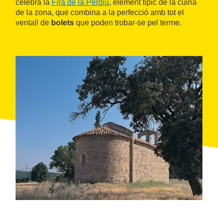
celebra la
Fira de la Perdiu
, element típic de la cuina
de la zona, que combina a la perfecció amb tot el
ventall de
bolets
que poden trobar-se pel terme.