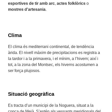
esportives de tir amb arc
,
actes folklòrics
o
mostres d'artesania
.
Clima
El clima és mediterrani continental, de tendència
àrida. El nivell màxim de precipitacions es registra a
la tardor i a la primavera, i el mínim, a l’hivern; així i
tot, a la zona del Montsec, els hiverns acostumen a
ser força plujosos.
Situació geogràfica
Es tracta d’un municipi de la Noguera, situat a la
conca de Meià. S’estén als vessants meridionals del