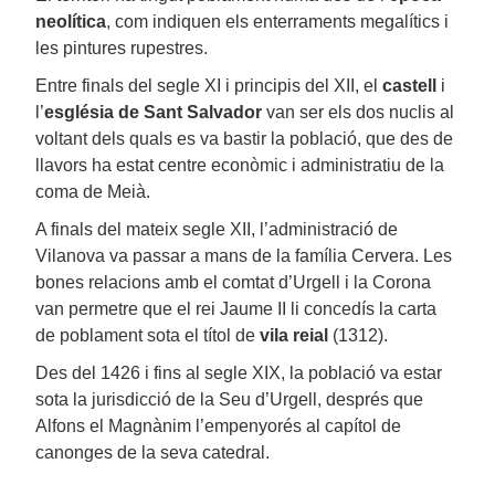
neolítica
, com indiquen els enterraments megalítics i
les pintures rupestres.
Entre finals del segle XI i principis del XII, el
castell
i
l’
església de Sant Salvador
van ser els dos nuclis al
voltant dels quals es va bastir la població, que des de
llavors ha estat centre econòmic i administratiu de la
coma de Meià.
A finals del mateix segle XII, l’administració de
Vilanova va passar a mans de la família Cervera. Les
bones relacions amb el comtat d’Urgell i la Corona
van permetre que el rei Jaume II li concedís la carta
de poblament sota el títol de
vila reial
(1312).
Des del 1426 i fins al segle XIX, la població va estar
sota la jurisdicció de la Seu d’Urgell, després que
Alfons el Magnànim l’empenyorés al capítol de
canonges de la seva catedral.