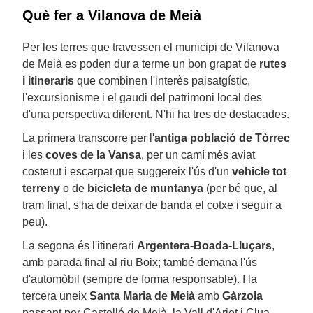
Què fer a Vilanova de Meià
Per les terres que travessen el municipi de Vilanova
de Meià es poden dur a terme un bon grapat de
rutes
i itineraris
que combinen l'interès paisatgístic,
l'excursionisme i el gaudi del patrimoni local des
d'una perspectiva diferent. N'hi ha tres de destacades.
La primera transcorre per l'
antiga població de Tòrrec
i les
coves de la Vansa
, per un camí més aviat
costerut i escarpat que suggereix l'ús d'un
vehicle tot
terreny
o de
bicicleta de muntanya
(per bé que, al
tram final, s'ha de deixar de banda el cotxe i seguir a
peu).
La segona és l'itinerari
Argentera-Boada-Lluçars
,
amb parada final al riu Boix; també demana l'ús
d'automòbil (sempre de forma responsable). I la
tercera uneix
Santa Maria de Meià
amb
Gàrzola
passant per Castelló de Meià, la Vall d'Ariet i Clua,