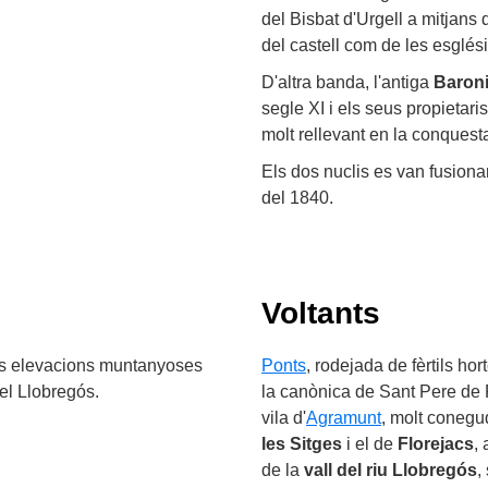
del Bisbat d'Urgell a mitjans d
del castell com de les esglésie
D'altra banda, l'antiga
Baroni
segle XI i els seus propietar
molt rellevant en la conquesta
Els dos nuclis es van fusiona
del 1840.
Voltants
tes elevacions muntanyoses
Ponts
, rodejada de fèrtils ho
del Llobregós.
la canònica de Sant Pere de
vila d'
Agramunt
, molt conegu
les Sitges
i el de
Florejacs
, 
de la
vall del riu Llobregós
,