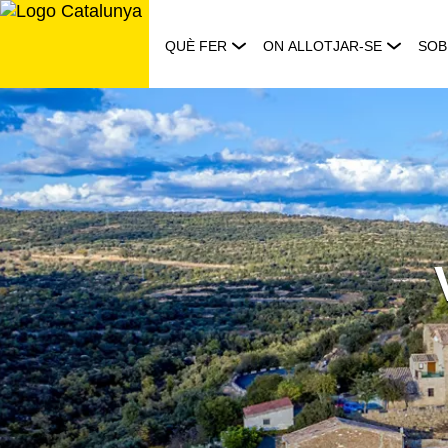
Saltar
al
QUÈ FER
ON ALLOTJAR-SE
SOB
contingut