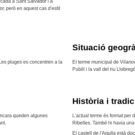
icada a Sant Salvador i a
r, però en aquest cas d'estil
Situació geogrà
 Les pluges es concentren a la
El terme municipal de Vilanov
Pubill i la vall del riu Llobreg
Història i tradic
. Encara queden algunes
L'actual terme és format per d
nt.
Ribelles. També hi havia una 
El castell de l'Agulla està d