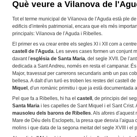
Què veure a Vilanova de l'Ag
Tot el terme municipal de Vilanova de l'Aguda està ple de 
edificis d'interès patrimonial, encara que els més importan
principals: Vilanova de l'Aguda i Ribelles.
El primer es va crear entre els segles XI i XII com a centre 
castell de l'Aguda
. Les seves cases formen un conjunt m
davant l'
església de Santa Maria
, del segle XVII. De l'an
dedicada a Sant Andreu, només en resta el campanar. És m
Major, travessat per carrerons secundaris amb un pas cobe
bellesa. A dalt d'un turó es troben les restes del castell de 
Miquel
, d'un romànic primitiu i que ja està documentada a
Pel que fa a Ribelles, hi ha el
castell
, de principis del segl
Santa Maria
i les capelles de Sant Miquel i el Sant Crist. 
mausoleu dels barons de Ribelles
. Als afores d'aquest 
Mare de Déu dels Esclopets, la presa que desvia l'aigua 
molins i que data de la segona meitat del segle XVIII i el 