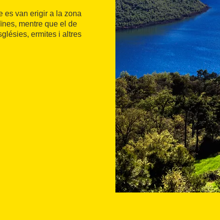
 es van erigir a la zona
ïnes, mentre que el de
glésies, ermites i altres