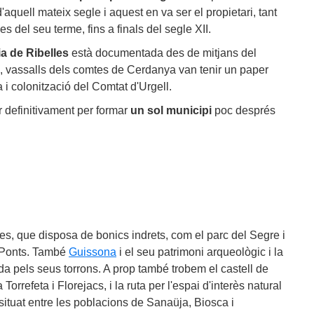
'aquell mateix segle i aquest en va ser el propietari, tant
s del seu terme, fins a finals del segle XII.
a de Ribelles
està documentada des de mitjans del
is, vassalls dels comtes de Cerdanya van tenir un paper
 i colonització del Comtat d'Urgell.
r definitivament per formar
un sol municipi
poc després
rtes, que disposa de bonics indrets, com el parc del Segre i
 Ponts. També
Guissona
i el seu patrimoni arqueològic i la
da pels seus torrons. A prop també trobem el castell de
a Torrefeta i Florejacs, i la ruta per l'espai d'interès natural
 situat entre les poblacions de Sanaüja, Biosca i