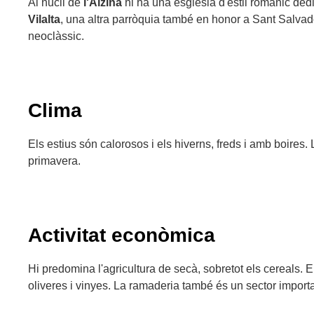
Al nucli de
l'Alzina
hi ha una església d'estil romànic ded
Vilalta
, una altra parròquia també en honor a Sant Salvado
neoclàssic.
Clima
Els estius són calorosos i els hiverns, freds i amb boires.
primavera.
Activitat econòmica
Hi predomina l'agricultura de secà, sobretot els cereals
oliveres i vinyes. La ramaderia també és un sector importa