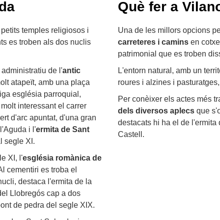
uda
Què fer a Vilan
petits temples religiosos i
Una de les millors opcions pe
ts es troben als dos nuclis
carreteres i camins
en cotxe 
patrimonial que es troben dis
administratiu de l'
antic
L'entorn natural, amb un terri
olt atapeït, amb una plaça
roures i alzines i pasturatge
tiga església parroquial,
Per conèixer els actes més tr
olt interessant el carrer
dels diversos aplecs
que s'o
rt d'arc apuntat, d'una gran
destacats hi ha el de l'ermit
l'Aguda i l'
ermita de Sant
Castell.
l segle XI.
e XI, l'
església romànica de
Al cementiri es troba el
nucli, destaca l'ermita de la
del Llobregós cap a dos
pont de pedra del segle XIX.