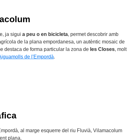
macolum
e, ja sigui
a peu o en bicicleta
, permet descobrir amb
ge agrícola de la plana empordanesa, un autèntic mosaic de
me destaca de forma particular la zona de
les Closes
, molt
 Aiguamolls de l'Empordà
.
fica
l'Empordà, al marge esquerre del riu Fluvià, Vilamacolum
ent plana.