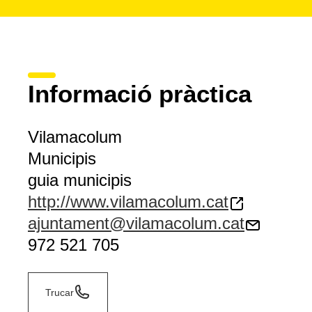
Informació pràctica
Vilamacolum
Municipis
guia municipis
http://www.vilamacolum.cat
ajuntament@vilamacolum.cat
972 521 705
Trucar