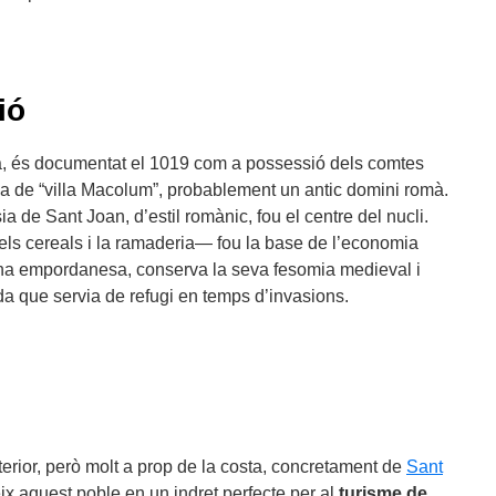
ió
à, és documentat el 1019 com a possessió dels comtes
a de “villa Macolum”, probablement un antic domini romà.
ia de Sant Joan, d’estil romànic, fou el centre del nucli.
els cereals i la ramaderia— fou la base de l’economia
plana empordanesa, conserva la seva fesomia medieval i
ada que servia de refugi en temps d’invasions.
terior, però molt a prop de la costa, concretament de
Sant
eix aquest poble en un indret perfecte per al
turisme de