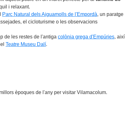
uil i relaxant.
l
Parc Natural dels Aiguamolls de l'Empordà
, un paratge
assejades, el cicloturisme o les observacions
p de les restes de l'antiga
colònia grega d'Empúries
, així
 el
Teatre Museu Dalí
.
 millors èpoques de l'any per visitar Vilamacolum.