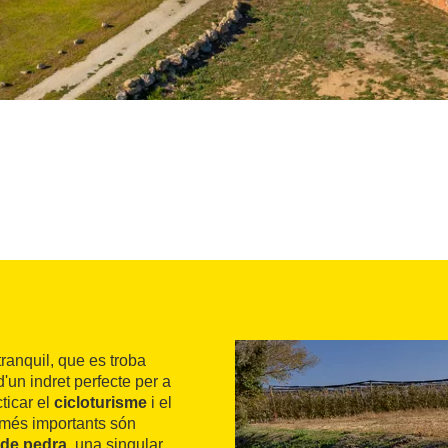
ranquil, que es troba
un indret perfecte per a
ticar el
cicloturisme
i el
s més importants són
 de pedra
, una singular