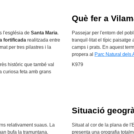
Què fer a Vila
s l'església de
Santa Maria
.
Passejar per l'entorn del pobl
 fortificada
realitzada entre
tranquil·litat el típic paisat
at per tres pilastres i la
camps i prats. En aquest ter
propera al
Parc Natural dels
erès històric que també val
K979
ça curiosa feta amb grans
Situació geogrà
erns relativament suaus. La
Situat al cor de la plana de 
uan bufa la tramuntana.
presenta una orografia totalm