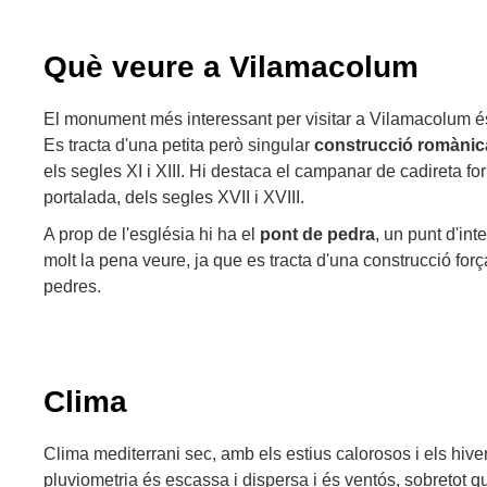
Què veure a Vilamacolum
El monument més interessant per visitar a Vilamacolum é
Es tracta d'una petita però singular
construcció romànica
els segles XI i XIII. Hi destaca el campanar de cadireta form
portalada, dels segles XVII i XVIII.
A prop de l'església hi ha el
pont de pedra
, un punt d'int
molt la pena veure, ja que es tracta d'una construcció for
pedres.
Clima
Clima mediterrani sec, amb els estius calorosos i els hiv
pluviometria és escassa i dispersa i és ventós, sobretot q