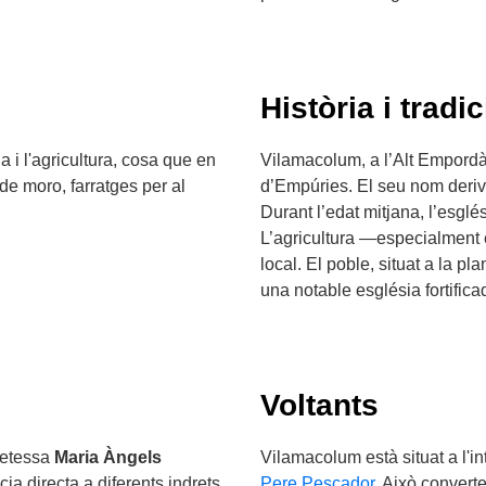
Història i tradic
a i l'agricultura, cosa que en
Vilamacolum, a l’Alt Empord
de moro, farratges per al
d’Empúries. El seu nom deriv
Durant l’edat mitjana, l’esglés
L’agricultura —especialment 
local. El poble, situat a la 
una notable església fortific
Voltants
oetessa
Maria Àngels
Vilamacolum està situat a l'in
ncia directa a diferents indrets
Pere Pescador
. Això convert