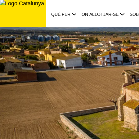
Saltar
al
QUÈ FER
ON ALLOTJAR-SE
SOB
contingut