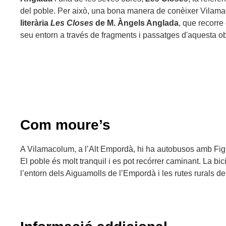
del poble. Per això, una bona manera de conèixer Vilamac
literària
Les Closes
de M. Àngels Anglada
, que recorre 
seu entorn a través de fragments i passatges d'aquesta ob
Com moure’s
A Vilamacolum, a l’Alt Empordà, hi ha autobusos amb Fig
El poble és molt tranquil i es pot recórrer caminant. La bic
l’entorn dels Aiguamolls de l’Empordà i les rutes rurals de