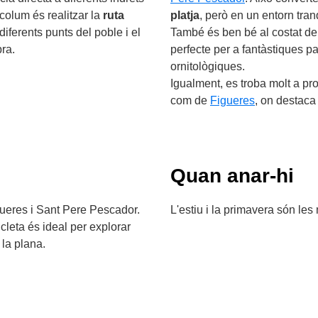
olum és realitzar la
ruta
platja
, però en un entorn tranq
diferents punts del poble i el
També és ben bé al costat de
ra.
perfecte per a fantàstiques p
ornitològiques.
Igualment, es troba molt a pro
com de
Figueres
, on destaca
Quan anar-hi
ueres i Sant Pere Pescador.
L'estiu i la primavera són les
icleta és ideal per explorar
 la plana.