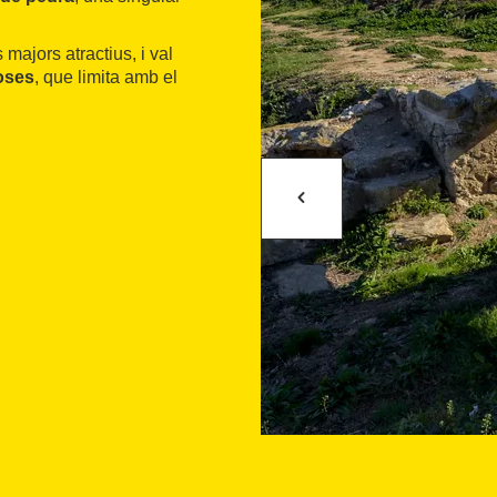
majors atractius, i val
loses
, que limita amb el