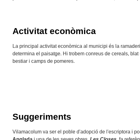
Activitat econòmica
La principal activitat econòmica al municipi és la ramaderi
determina el paisatge. Hi trobem conreus de cereals, blat 
bestiar i camps de pomeres.
Suggeriments
Vilamacolum va ser el poble d'adopció de l'escriptora i p
Anglada
i una de les seves obres,
Les Closes
, fa referè