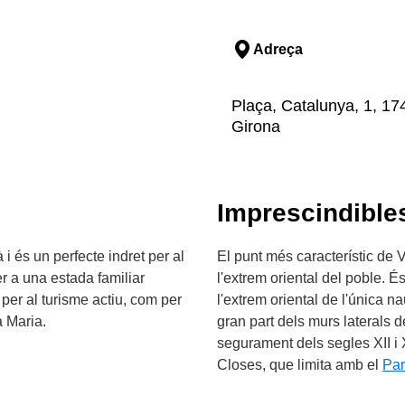
Adreça
Plaça, Catalunya, 1, 17
Girona
Imprescindible
i és un perfecte indret per al
El punt més característic de 
er a una estada familiar
l'extrem oriental del poble. É
t per al turisme actiu, com per
l'extrem oriental de l'única n
a Maria.
gran part dels murs laterals 
segurament dels segles XII i X
Closes, que limita amb el
Par