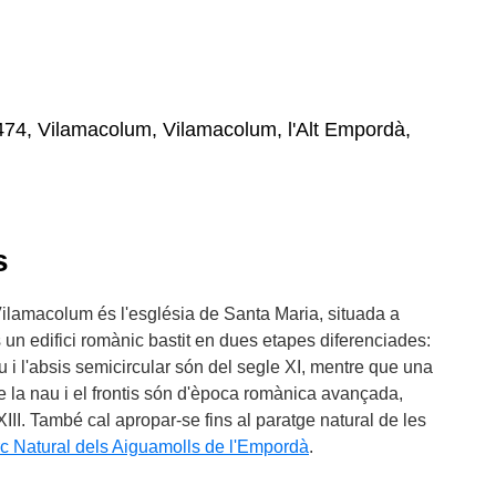
474, Vilamacolum, Vilamacolum, l'Alt Empordà,
s
Vilamacolum és l'església de Santa Maria, situada a
s un edifici romànic bastit en dues etapes diferenciades:
au i l'absis semicircular són del segle XI, mentre que una
de la nau i el frontis són d'època romànica avançada,
III. També cal apropar-se fins al paratge natural de les
c Natural dels Aiguamolls de l'Empordà
.