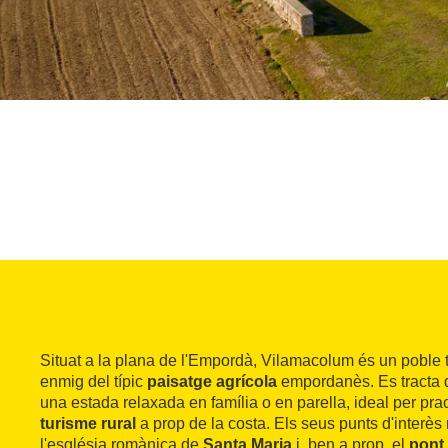
Situat a la plana de l'Empordà, Vilamacolum és un poble t
enmig del típic
paisatge agrícola
empordanès. Es tracta d'
una estada relaxada en família o en parella, ideal per prac
turisme rural
a prop de la costa. Els seus punts d'interè
l'església romànica de
Santa Maria
i, ben a prop, el
pont