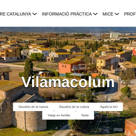
RE CATALUNYA
INFORMACIÓ PRÀCTICA
MICE
PROF
Vilamacolum
Gaudeix de la natura
Gaudeix de la cultura
Agafa la bici
Viatja en família
Tasta