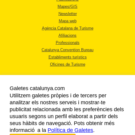
Mapes/GIS
Newsletter
Mapa web
Agència Catalana de Turisme
Afiliacions
Professionals
Catalunya Convention Bureau
Establiments turístics
Oficines de Turisme
Galetes catalunya.com
Utilitzem galetes pròpies i de tercers per
analitzar els nostres serveis i mostrar-te
AVÍS LEGAL
publicitat relacionada amb les preferències dels
POLÍTICA DE PRIVACITAT
usuaris segons un perfil elaborat a partir dels
COOKIES
seus hàbits de navegació. Pots obtenir més
informació a la
Política de Galetes
ACCESSIBILITAT
.