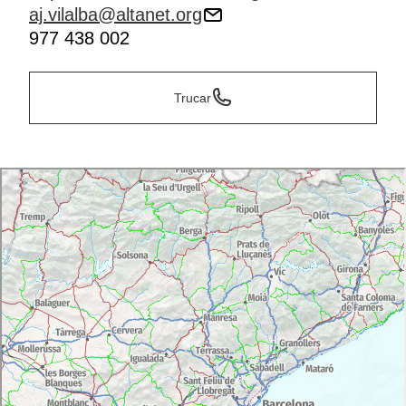
aj.vilalba@altanet.org
977 438 002
Trucar