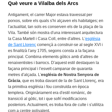
Què veure a Vilalba dels Arcs
Antigament, el carrer Major estava travessat per
porxos, sobre els quals s'hi alçaven els habitatges; en
l'actualitat, tan sols es conserven els de la plaça de la
Vila. També són mostra d'una interessant arquitectura
la Casa Martell i Casa Coll, entre d'altres. L'
església
de Sant Llorenç
començà a construir-se al segle XVI i
es finalitzà l'any 1705, segons consta a la façana
principal. Combina elements gòtics amb d'altres de
renaixentistes i barrocs. D'aquest estil destaquen la
façana principal i l'esvelt campanar de quaranta
metres d'alçada. L'
església de Nostra Senyora de
Gràcia
, que es troba davant de la de Sant Llorenç, era
la primitiva església i fou construïda en època
templera. Originàriament era d'estil romànic, de
transició al gòtic, tot i que sofrí modificacions
posteriors. Actualment, es troba fora de culte i s'utilitza
com a centre polivalent.