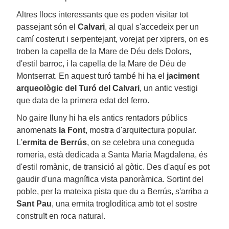
Altres llocs interessants que es poden visitar tot
passejant són el
Calvari
, al qual s'accedeix per un
camí costerut i serpentejant, vorejat per xiprers, on es
troben la capella de la Mare de Déu dels Dolors,
d'estil barroc, i la capella de la Mare de Déu de
Montserrat. En aquest turó també hi ha el
jaciment
arqueològic del Turó del Calvari
, un antic vestigi
que data de la primera edat del ferro.
No gaire lluny hi ha els antics rentadors públics
anomenats
la Font
, mostra d'arquitectura popular.
L'
ermita de Berrús
, on se celebra una coneguda
romeria, està dedicada a Santa Maria Magdalena, és
d'estil romànic, de transició al gòtic. Des d'aquí es pot
gaudir d'una magnífica vista panoràmica. Sortint del
poble, per la mateixa pista que du a Berrús, s'arriba a
Sant Pau
, una ermita troglodítica amb tot el sostre
construït en roca natural.