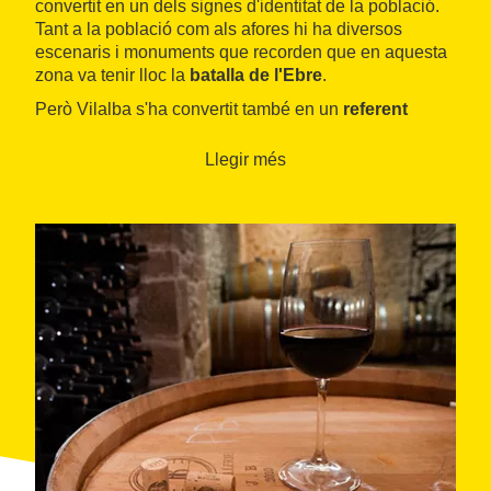
convertit en un dels signes d'identitat de la població.
Tant a la població com als afores hi ha diversos
escenaris i monuments que recorden que en aquesta
zona va tenir lloc la
batalla de l'Ebre
.
Però Vilalba s'ha convertit també en un
referent
enològic i gastronòmic
. Els cellers ofereixen visites
guiades i maridatges per tastar alguns dels millors
Llegir més
vins de la Terra Alta
. També l'oli, com d'altres
poblacions de la comarca, és protagonista. A més a
més, aquí es troba un dels millors restaurants de la
comarca i de les Terres de l'Ebre, el Nou Moderno, on
es poden degustar alguns dels millors plats del
territori, sempre combinats amb els millors vins.