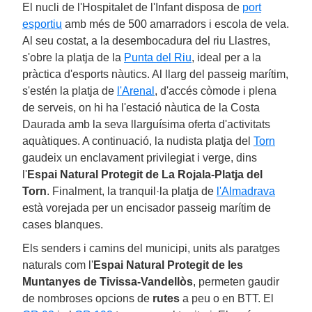
El nucli de l'Hospitalet de l'Infant disposa de
port
esportiu
amb més de 500 amarradors i escola de vela.
Al seu costat, a la desembocadura del riu Llastres,
s'obre la platja de la
Punta del Riu
, ideal per a la
pràctica d'esports nàutics. Al llarg del passeig marítim,
s'estén la platja de
l'Arenal
, d'accés còmode i plena
de serveis, on hi ha l'estació nàutica de la Costa
Daurada amb la seva llarguísima oferta d'activitats
aquàtiques. A continuació, la nudista platja del
Torn
gaudeix un enclavament privilegiat i verge, dins
l'
Espai Natural Protegit de La Rojala-Platja del
Torn
. Finalment, la tranquil·la platja de
l'Almadrava
està vorejada per un encisador passeig marítim de
cases blanques.
Els senders i camins del municipi, units als paratges
naturals com l'
Espai Natural Protegit de les
Muntanyes de Tivissa-Vandellòs
, permeten gaudir
de nombroses opcions de
rutes
a peu o en BTT. El