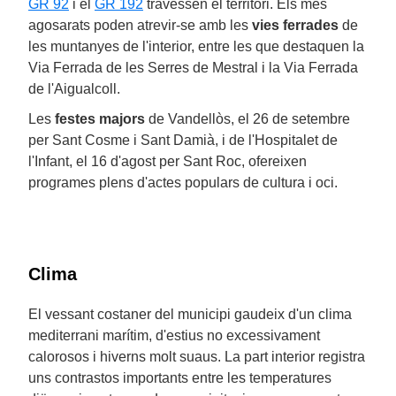
GR 92
i el
GR 192
travessen el territori. Els més
agosarats poden atrevir-se amb les
vies ferrades
de
les muntanyes de l'interior, entre les que destaquen la
Via Ferrada de les Serres de Mestral i la Via Ferrada
de l'Aigualcoll.
Les
festes majors
de Vandellòs, el 26 de setembre
per Sant Cosme i Sant Damià, i de l'Hospitalet de
l'Infant, el 16 d'agost per Sant Roc, ofereixen
programes plens d'actes populars de cultura i oci.
Clima
El vessant costaner del municipi gaudeix d'un clima
mediterrani marítim, d'estius no excessivament
calorosos i hiverns molt suaus. La part interior registra
uns contrastos importants entre les temperatures