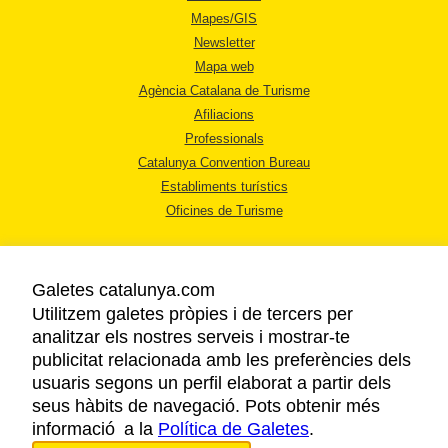
Mapes/GIS
Newsletter
Mapa web
Agència Catalana de Turisme
Afiliacions
Professionals
Catalunya Convention Bureau
Establiments turístics
Oficines de Turisme
Galetes catalunya.com
Utilitzem galetes pròpies i de tercers per
analitzar els nostres serveis i mostrar-te
AVÍS LEGAL
publicitat relacionada amb les preferències dels
POLÍTICA DE PRIVACITAT
usuaris segons un perfil elaborat a partir dels
COOKIES
seus hàbits de navegació. Pots obtenir més
informació a la
Política de Galetes
ACCESSIBILITAT
.