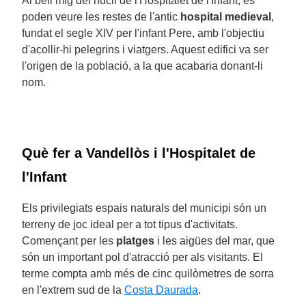
Al bell mig del nucli de l'Hospitalet de l'Infant, es
poden veure les restes de l'antic
hospital medieval
,
fundat el segle XIV per l'infant Pere, amb l'objectiu
d'acollir-hi pelegrins i viatgers. Aquest edifici va ser
l'origen de la població, a la que acabaria donant-li
nom.
Què fer a Vandellòs i l'Hospitalet de
l'Infant
Els privilegiats espais naturals del municipi són un
terreny de joc ideal per a tot tipus d'activitats.
Començant per les
platges
i les aigües del mar, que
són un important pol d'atracció per als visitants. El
terme compta amb més de cinc quilòmetres de sorra
en l'extrem sud de la
Costa Daurada
.