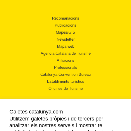
Recomanacions
Publicacions
Mapes/GIS
Newsletter
Mapa web
Agència Catalana de Turisme
Afiliacions
Professionals
Catalunya Convention Bureau
Establiments turístics
Oficines de Turisme
Galetes catalunya.com
Utilitzem galetes pròpies i de tercers per
analitzar els nostres serveis i mostrar-te
AVÍS LEGAL