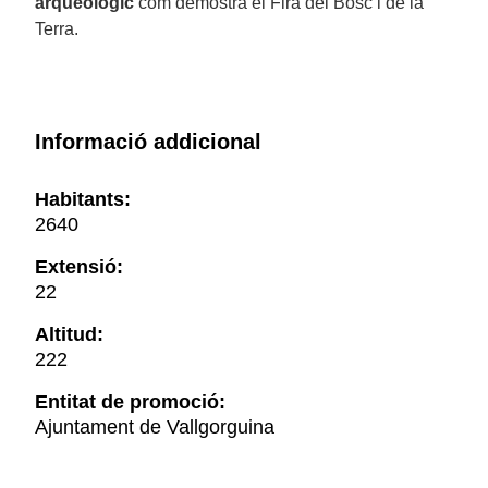
arqueològic
com demostra el Fira del Bosc i de la
Terra.
Informació addicional
Habitants:
2640
Extensió:
22
Altitud:
222
Entitat de promoció:
Ajuntament de Vallgorguina