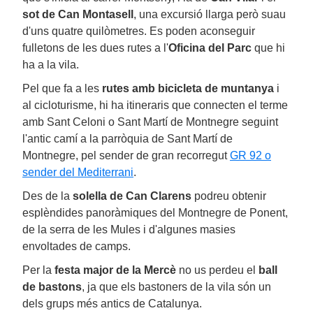
sot de Can Montasell
, una excursió llarga però suau
d'uns quatre quilòmetres. Es poden aconseguir
fulletons de les dues rutes a l'
Oficina del Parc
que hi
ha a la vila.
Pel que fa a les
rutes amb bicicleta de muntanya
i
al cicloturisme, hi ha itineraris que connecten el terme
amb Sant Celoni o Sant Martí de Montnegre seguint
l'antic camí a la parròquia de Sant Martí de
Montnegre, pel sender de gran recorregut
GR 92 o
sender del Mediterrani
.
Des de la
solella de Can Clarens
podreu obtenir
esplèndides panoràmiques del Montnegre de Ponent,
de la serra de les Mules i d'algunes masies
envoltades de camps.
Per la
festa major de la Mercè
no us perdeu el
ball
de bastons
, ja que els bastoners de la vila són un
dels grups més antics de Catalunya.