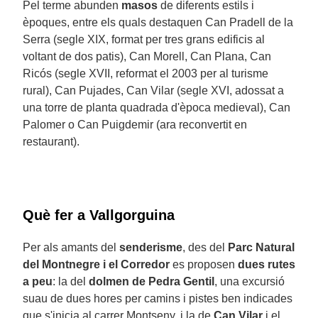
Pel terme abunden
masos
de diferents estils i
èpoques, entre els quals destaquen Can Pradell de la
Serra (segle XIX, format per tres grans edificis al
voltant de dos patis), Can Morell, Can Plana, Can
Ricós (segle XVII, reformat el 2003 per al turisme
rural), Can Pujades, Can Vilar (segle XVI, adossat a
una torre de planta quadrada d'època medieval), Can
Palomer o Can Puigdemir (ara reconvertit en
restaurant).
Què fer a Vallgorguina
Per als amants del
senderisme
, des del
Parc Natural
del Montnegre i el Corredor
es proposen
dues rutes
a peu
: la del
dolmen de Pedra Gentil
, una excursió
suau de dues hores per camins i pistes ben indicades
que s'inicia al carrer Montseny, i la de
Can Vilar
i el