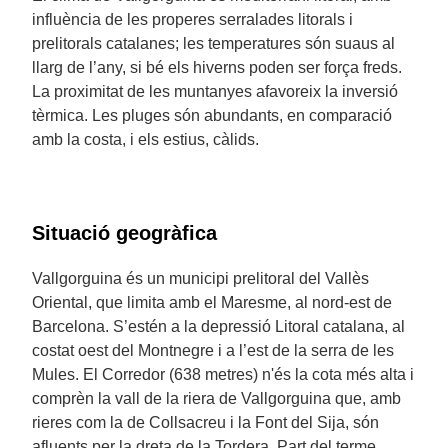
influència de les properes serralades litorals i
prelitorals catalanes; les temperatures són suaus al
llarg de l’any, si bé els hiverns poden ser força freds.
La proximitat de les muntanyes afavoreix la inversió
tèrmica. Les pluges són abundants, en comparació
amb la costa, i els estius, càlids.
Situació geogràfica
Vallgorguina és un municipi prelitoral del Vallès
Oriental, que limita amb el Maresme, al nord-est de
Barcelona. S’estén a la depressió Litoral catalana, al
costat oest del Montnegre i a l’est de la serra de les
Mules. El Corredor (638 metres) n'és la cota més alta i
comprèn la vall de la riera de Vallgorguina que, amb
rieres com la de Collsacreu i la Font del Sija, són
afluents per la dreta de la Tordera. Part del terme