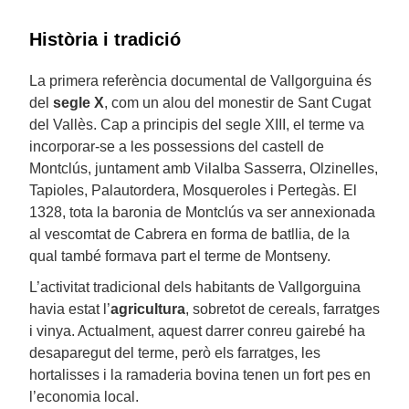
Història i tradició
La primera referència documental de Vallgorguina és
del
segle X
, com un alou del monestir de Sant Cugat
del Vallès. Cap a principis del segle XIII, el terme va
incorporar-se a les possessions del castell de
Montclús, juntament amb Vilalba Sasserra, Olzinelles,
Tapioles, Palautordera, Mosqueroles i Pertegàs. El
1328, tota la baronia de Montclús va ser annexionada
al vescomtat de Cabrera en forma de batllia, de la
qual també formava part el terme de Montseny.
L’activitat tradicional dels habitants de Vallgorguina
havia estat l’
agricultura
, sobretot de cereals, farratges
i vinya. Actualment, aquest darrer conreu gairebé ha
desaparegut del terme, però els farratges, les
hortalisses i la ramaderia bovina tenen un fort pes en
l’economia local.