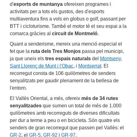
d'
esports de muntanya
ofereixen programes i
activitats per a tots els gustos, des d'esports
multiaventura fins a vols en globus o golf, passant per
BTT i cicloturisme. També el motor té el seu espai a la
comarca gràcies al
circuit de Montmeló
.
Quant a senderisme, mereix una menció especial el
fet que la
ruta dels Tres Monjos
passa pel municipi,
ja que uneix els
tres espais naturals
del
Montseny
,
Sant Llorenç de Munt i l'Obac
, i
Montserrat
. El
recorregut consta de 106 quilòmetres de senders
senyalitzats per gaudir plenament de la bellesa de
l'entorn.
El Vallès Oriental, a més, ofereix
més de 34 rutes
senyalitzades
que sumen un total de més de 1.000
quilòmetres amb recorreguts de diverses dificultats
per dur a terme a peu o en bicicleta. Són quatre els
senders de gran recorregut que passen pel Vallès: el
GR-2
, el
GR-5
,
GR-92
i
GR-97
.