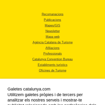
Recomanacions
Publicacions
Mapes/GIS
Newsletter
Mapa web
Agència Catalana de Turisme
Afiliacions
Professionals
Catalunya Convention Bureau
Establiments turístics
Oficines de Turisme
Galetes catalunya.com
Utilitzem galetes pròpies i de tercers per
analitzar els nostres serveis i mostrar-te
AVÍS LEGAL