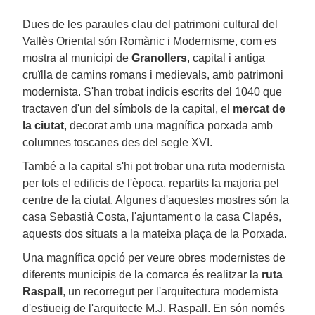
Dues de les paraules clau del patrimoni cultural del
Vallès Oriental són Romànic i Modernisme, com es
mostra al municipi de
Granollers
, capital i antiga
cruïlla de camins romans i medievals, amb patrimoni
modernista. S'han trobat indicis escrits del 1040 que
tractaven d'un del símbols de la capital, el
mercat de
la ciutat
, decorat amb una magnífica porxada amb
columnes toscanes des del segle XVI.
També a la capital s'hi pot trobar una ruta modernista
per tots el edificis de l'època, repartits la majoria pel
centre de la ciutat. Algunes d'aquestes mostres són la
casa Sebastià Costa, l'ajuntament o la casa Clapés,
aquests dos situats a la mateixa plaça de la Porxada.
Una magnífica opció per veure obres modernistes de
diferents municipis de la comarca és realitzar la
ruta
Raspall
, un recorregut per l'arquitectura modernista
d'estiueig de l'arquitecte M.J. Raspall. En són només