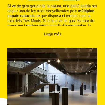
Si ve de gust gaudir de la natura, una opció podria ser
seguir una de les rutes senyalitzades pels
múltiples
espais naturals
de què disposa el territori, com la
ruta dels Tres Monts. Si el que ve de gust és anar de
compres i restaurants
o gaudir d'
espectacles
, la
capital cobreix totes les necessitats.
Llegir més