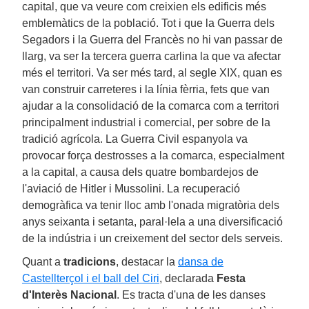
capital, que va veure com creixien els edificis més
emblemàtics de la població. Tot i que la Guerra dels
Segadors i la Guerra del Francès no hi van passar de
llarg, va ser la tercera guerra carlina la que va afectar
més el territori. Va ser més tard, al segle XIX, quan es
van construir carreteres i la línia fèrria, fets que van
ajudar a la consolidació de la comarca com a territori
principalment industrial i comercial, per sobre de la
tradició agrícola. La Guerra Civil espanyola va
provocar força destrosses a la comarca, especialment
a la capital, a causa dels quatre bombardejos de
l'aviació de Hitler i Mussolini. La recuperació
demogràfica va tenir lloc amb l'onada migratòria dels
anys seixanta i setanta, paral·lela a una diversificació
de la indústria i un creixement del sector dels serveis.
Quant a
tradicions
, destacar la
dansa de
Castellterçol i el ball del Ciri
, declarada
Festa
d'Interès Nacional
. Es tracta d'una de les danses