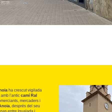
noia
ha crescut vigilada
amb l'antic
camí Ral
merciants, mercaders i
Anoia
, després del seu
 pas entre Igualada i