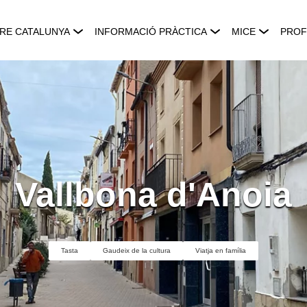
RE CATALUNYA
INFORMACIÓ PRÀCTICA
MICE
PROF
Vallbona d'Anoia
Tasta
Gaudeix de la cultura
Viatja en família