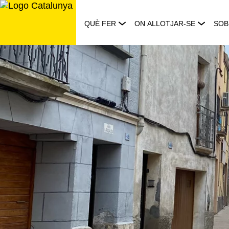
Saltar
al
QUÈ FER
ON ALLOTJAR-SE
SOB
contingut