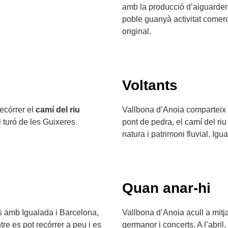
amb la producció d’aiguardent 
poble guanyà activitat comerci
original.
Voltants
recórrer el
camí del riu
Vallbona d’Anoia comparteix 
l turó de les Guixeres
pont de pedra, el camí del ri
natura i patrimoni fluvial. Igu
Quan anar-hi
ns amb Igualada i Barcelona,
Vallbona d’Anoia acull a mitja
ntre es pot recórrer a peu i es
germanor i concerts. A l’abril,