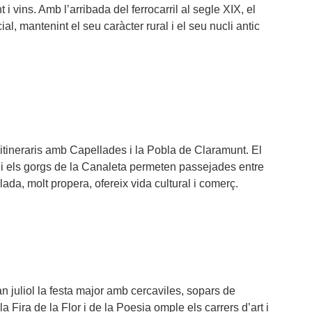
i vins. Amb l’arribada del ferrocarril al segle XIX, el
al, mantenint el seu caràcter rural i el seu nucli antic
itineraris amb Capellades i la Pobla de Claramunt. El
u i els gorgs de la Canaleta permeten passejades entre
alada, molt propera, ofereix vida cultural i comerç.
n juliol la festa major amb cercaviles, sopars de
 la Fira de la Flor i de la Poesia omple els carrers d’art i