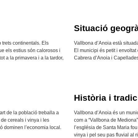
Situació geogrà
trets continentals. Els
Vallbona d’Anoia està situada 
e els estius són calorosos i
El municipi és petit i envolta
 a la primavera i a la tardor,
Cabrera d’Anoia i Capellades,
Història i tradic
rt de la població treballa a
Vallbona d’Anoia és un munic
 de cereals i vinya i les
com a “Vallbona de Mediona”.
ció dominen l’economia local.
l’església de Santa Maria fou
vinya i pel seu pas fluvial a