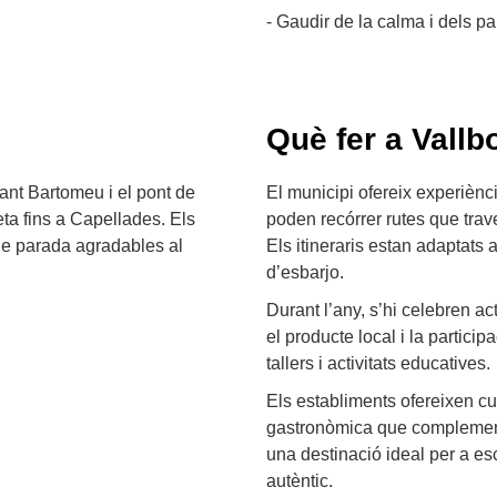
- Gaudir de la calma i dels p
Què fer a Vallb
ant Bartomeu i el pont de
El municipi ofereix experièncie
eta fins a Capellades. Els
poden recórrer rutes que trav
 de parada agradables al
Els itineraris estan adaptats a
d’esbarjo.
Durant l’any, s’hi celebren a
el producte local i la particip
tallers i activitats educatives.
Els establiments ofereixen cu
gastronòmica que complementa 
una destinació ideal per a 
autèntic.