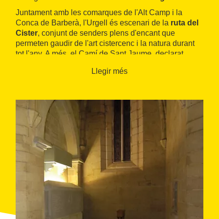
Juntament amb les comarques de l'Alt Camp i la
Conca de Barberà, l'Urgell és escenari de la
ruta del
Cister
, conjunt de senders plens d'encant que
permeten gaudir de l'art cistercenc i la natura durant
tot l'any. A més, el Camí de Sant Jaume, declarat
Patrimoni de la Humanitat per la Unesco, també té el
Llegir més
seu pas per la comarca de l'Urgell..