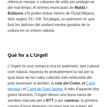
refrescar menjar, o cabanes de volta per protegir-se
del mal temps. Al termes municipals de
Maldà i
Belianes
s'hi poden trobar molins de l'Edat Mitjana,
dels segles XII i XIII. Tot plegat, un patrimoni ric que
farà les delícies del visitant mentre gaudeix de la
cultura en un entorn natural.
Què fer a L'Urgell
L'Urgell és una comarca rica en patrimoni, tant cultural
com natural. Aquesta és probablement la raó per la
qual dues de les rutes culturals més rellevants del
país travessen el territori, la
ruta del Cister, el
Camí
Ignasià
i el
Camí de Sant Jaume
. A més d'aquests dos
grans itineraris, l'Urgell ofereix una bona xarxa de
senders marcats per a
BTT
o per
caminar
; la primera
consta d'onze itineraris circulars que se sumen als