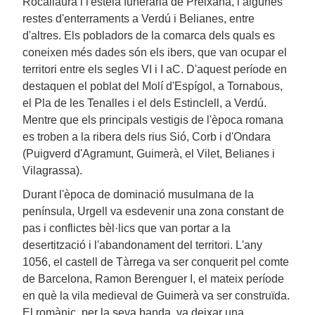
Rocallaura i l'estela funerària de Preixana, i algunes
restes d'enterraments a Verdú i Belianes, entre
d'altres. Els pobladors de la comarca dels quals es
coneixen més dades són els ibers, que van ocupar el
territori entre els segles VI i I aC. D'aquest període en
destaquen el poblat del Molí d'Espígol, a Tornabous,
el Pla de les Tenalles i el dels Estinclell, a Verdú.
Mentre que els principals vestigis de l'època romana
es troben a la ribera dels rius Sió, Corb i d'Ondara
(Puigverd d'Agramunt, Guimerà, el Vilet, Belianes i
Vilagrassa).
Durant l'època de dominació musulmana de la
península, Urgell va esdevenir una zona constant de
pas i conflictes bèl·lics que van portar a la
desertització i l'abandonament del territori. L'any
1056, el castell de Tàrrega va ser conquerit pel comte
de Barcelona, Ramon Berenguer I, el mateix període
en què la vila medieval de Guimerà va ser construïda.
El romànic, per la seva banda, va deixar una