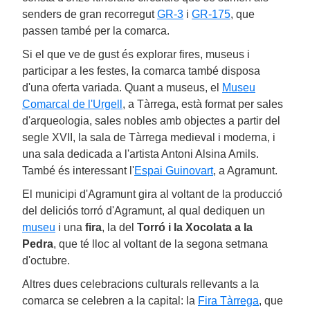
senders de gran recorregut
GR-3
i
GR-175
, que
passen també per la comarca.
Si el que ve de gust és explorar fires, museus i
participar a les festes, la comarca també disposa
d'una oferta variada. Quant a museus, el
Museu
Comarcal de l'Urgell
, a Tàrrega, està format per sales
d'arqueologia, sales nobles amb objectes a partir del
segle XVII, la sala de Tàrrega medieval i moderna, i
una sala dedicada a l'artista Antoni Alsina Amils.
També és interessant l'
Espai Guinovart
, a Agramunt.
El municipi d'Agramunt gira al voltant de la producció
del deliciós torró d'Agramunt, al qual dediquen un
museu
i una
fira
, la del
Torró i la Xocolata a la
Pedra
, que té lloc al voltant de la segona setmana
d'octubre.
Altres dues celebracions culturals rellevants a la
comarca se celebren a la capital: la
Fira Tàrrega
, que