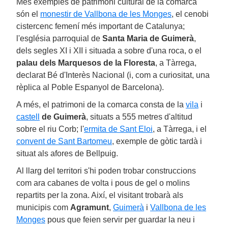
Més exemples de patrimoni cultural de la comarca
són el
monestir de Vallbona de les Monges
, el cenobi
cistercenc femení més important de Catalunya;
l'església parroquial de
Santa Maria de Guimerà
,
dels segles XI i XII i situada a sobre d'una roca, o el
palau dels Marquesos de la Floresta
, a Tàrrega,
declarat Bé d'Interès Nacional (i, com a curiositat, una
rèplica al Poble Espanyol de Barcelona).
A més, el patrimoni de la comarca consta de la
vila
i
castell
de Guimerà
, situats a 555 metres d'altitud
sobre el riu Corb; l'
ermita de Sant Eloi
, a Tàrrega, i el
convent de Sant Bartomeu
, exemple de gòtic tardà i
situat als afores de Bellpuig.
Al llarg del territori s'hi poden trobar construccions
com ara cabanes de volta i pous de gel o molins
repartits per la zona. Així, el visitant trobarà als
municipis com
Agramunt
,
Guimerà
i
Vallbona de les
Monges
pous que feien servir per guardar la neu i