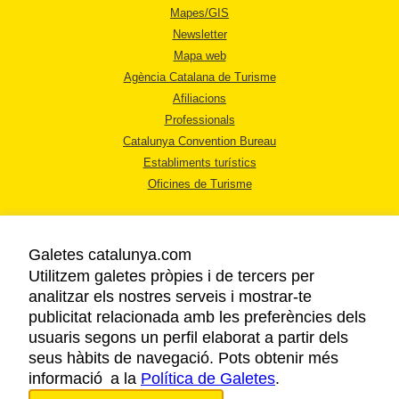
Mapes/GIS
Newsletter
Mapa web
Agència Catalana de Turisme
Afiliacions
Professionals
Catalunya Convention Bureau
Establiments turístics
Oficines de Turisme
Galetes catalunya.com
Utilitzem galetes pròpies i de tercers per
analitzar els nostres serveis i mostrar-te
AVÍS LEGAL
publicitat relacionada amb les preferències dels
POLÍTICA DE PRIVACITAT
usuaris segons un perfil elaborat a partir dels
COOKIES
seus hàbits de navegació. Pots obtenir més
informació a la
Política de Galetes
ACCESSIBILITAT
.