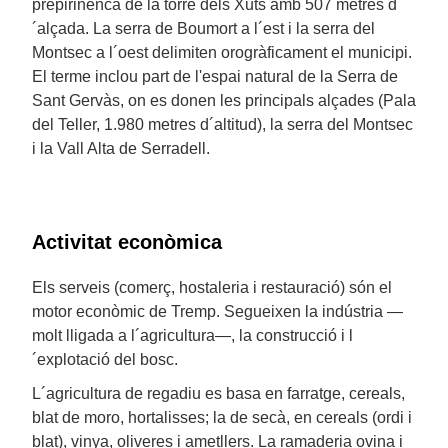
prepirinenca de la torre dels Xuts amb 507 metres d
´alçada. La serra de Boumort a l´est i la serra del
Montsec a l´oest delimiten orogràficament el municipi.
El terme inclou part de l'espai natural de la Serra de
Sant Gervàs, on es donen les principals alçades (Pala
del Teller, 1.980 metres d´altitud), la serra del Montsec
i la Vall Alta de Serradell.
Activitat econòmica
Els serveis (comerç, hostaleria i restauració) són el
motor econòmic de Tremp. Segueixen la indústria —
molt lligada a l´agricultura—, la construcció i l
´explotació del bosc.
L´agricultura de regadiu es basa en farratge, cereals,
blat de moro, hortalisses; la de secà, en cereals (ordi i
blat), vinya, oliveres i ametllers. La ramaderia ovina i