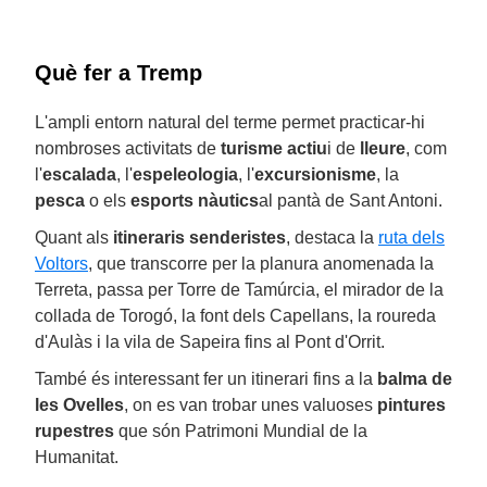
Què fer a Tremp
L'ampli entorn natural del terme permet practicar-hi
nombroses activitats de
turisme actiu
i de
lleure
, com
l'
escalada
, l'
espeleologia
, l'
excursionisme
, la
pesca
o els
esports nàutics
al pantà de Sant Antoni.
Quant als
itineraris senderistes
, destaca la
ruta dels
Voltors
, que transcorre per la planura anomenada la
Terreta, passa per Torre de Tamúrcia, el mirador de la
collada de Torogó, la font dels Capellans, la roureda
d'Aulàs i la vila de Sapeira fins al Pont d'Orrit.
També és interessant fer un itinerari fins a la
balma de
les Ovelles
, on es van trobar unes valuoses
pintures
rupestres
que són Patrimoni Mundial de la
Humanitat.