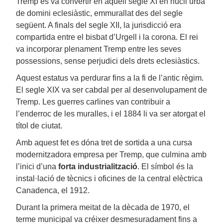
Tremp es va convertir en aquell segle XI en nucli urbà
de domini eclesiàstic, emmurallat des del segle
següent. A finals del segle XII, la jurisdicció era
compartida entre el bisbat d’Urgell i la corona. El rei
va incorporar plenament Tremp entre les seves
possessions, sense perjudici dels drets eclesiàstics.
Aquest estatus va perdurar fins a la fi de l’antic règim.
El segle XIX va ser cabdal per al desenvolupament de
Tremp. Les guerres carlines van contribuir a
l’enderroc de les muralles, i el 1884 li va ser atorgat el
títol de ciutat.
Amb aquest fet es dóna tret de sortida a una cursa
modernitzadora empresa per Tremp, que culmina amb
l’inici d’una
forta industrialització
. El símbol és la
instal·lació de tècnics i oficines de la central elèctrica
Canadenca, el 1912.
Durant la primera meitat de la dècada de 1970, el
terme municipal va créixer desmesuradament fins a