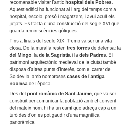
recomanable visitar l'antic
hospital dels Pobres
.
Aquest edifici ha funcionat al llarg del temps com a
hospital, escola, presó i magatzem, i avui acull els
jutjats. Es tracta d'una construcció del segle XVI que
guarda reminiscències gòtiques.
Fins a finals del segle XIX, Tremp va ser una vila
closa. De la muralla resten
tres torres
de defensa: la
del Mingo
, la
de la Sagristia
i la
dels Padres
. El
patrimoni arquitectònic medieval de la ciutat també
disposa d'altres punts d'interès, com el carrer de
Soldevila, amb nombroses
cases de l'antiga
noblesa
de l'època.
Des del
pont romànic de Sant Jaume
, que va ser
construït per comunicar la població amb el convent
del mateix nom, hi ha un camí que adreça cap a un
turó des d'on es pot gaudir d'una magnífica
panoràmica.