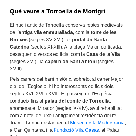
Què veure a Torroella de Montgrí
El nucli antic de Torroella conserva restes medievals
de l'
antiga
vila emmurallada
, com la
torre de les
Bruixes
(segles XV-XVI) i el
portal de Santa
Caterina
(segles XI-XIII). A la plaça Major, porticada,
destaquen diversos edificis, com la
Casa de la Vila
(segles XVI) i la
capella de Sant Antoni
(segles
XVIII).
Pels carrers del barri històric, sobretot al carrer Major
o al de l'Església, hi ha interessants edificis dels
segles XVI, XVII i XVIII. El passeig de l'Església
condueix fins al
palau del comte de Torroella
,
anomenat el Mirador (segles IX-XIV), avui rehabilitat
com a hotel de luxe i antigament residència del rei
Joan I. També destaquen el
Museu de la Mediterrània
,
a Can Quintana, i la
Fundació Vila Casas
, al Palau