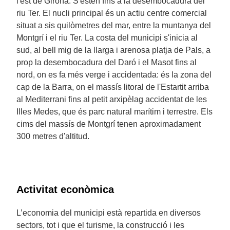
l'est de Girona. S'estén fins a la desembocadura del
riu Ter. El nucli principal és un actiu centre comercial
situat a sis quilòmetres del mar, entre la muntanya del
Montgrí i el riu Ter. La costa del municipi s'inicia al
sud, al bell mig de la llarga i arenosa platja de Pals, a
prop la desembocadura del Daró i el Masot fins al
nord, on es fa més verge i accidentada: és la zona del
cap de la Barra, on el massís litoral de l'Estartit arriba
al Mediterrani fins al petit arxipèlag accidentat de les
Illes Medes, que és parc natural marítim i terrestre. Els
cims del massís de Montgrí tenen aproximadament
300 metres d'altitud.
Activitat econòmica
L’economia del municipi està repartida en diversos
sectors, tot i que el turisme, la construcció i les