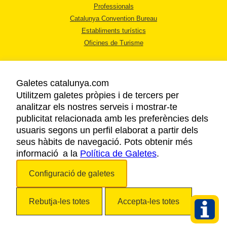
Professionals
Catalunya Convention Bureau
Establiments turístics
Oficines de Turisme
Galetes catalunya.com
Utilitzem galetes pròpies i de tercers per
analitzar els nostres serveis i mostrar-te
AVÍS LEGAL
publicitat relacionada amb les preferències dels
POLÍTICA DE PRIVACITAT
usuaris segons un perfil elaborat a partir dels
COOKIES
seus hàbits de navegació. Pots obtenir més
informació a la
Política de Galetes
ACCESSIBILITAT
.
Configuració de galetes
Copyright © 2026. Agència Catalana de Turisme. Tots els drets reservats.
Rebutja-les totes
Accepta-les totes