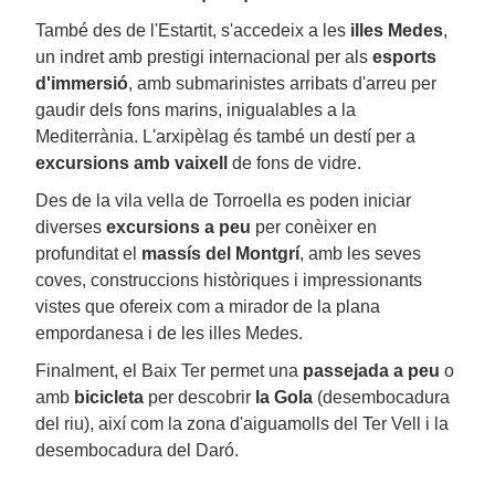
També des de l'Estartit, s'accedeix a les
illes Medes
,
un indret amb prestigi internacional per als
esports
d'immersió
, amb submarinistes arribats d'arreu per
gaudir dels fons marins, inigualables a la
Mediterrània. L'arxipèlag és també un destí per a
excursions amb vaixell
de fons de vidre.
Des de la vila vella de Torroella es poden iniciar
diverses
excursions a peu
per conèixer en
profunditat el
massís del Montgrí
, amb les seves
coves, construccions històriques i impressionants
vistes que ofereix com a mirador de la plana
empordanesa i de les illes Medes.
Finalment, el Baix Ter permet una
passejada a peu
o
amb
bicicleta
per descobrir
la Gola
(desembocadura
del riu), així com la zona d'aiguamolls del Ter Vell i la
desembocadura del Daró.