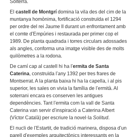
Solterra.
El
castell de Montgrí
domina la vila des del cim de la
muntanya homònima, fortificació construïda el 1294
per ordre del rei Jaume II durant un enfrontament amb
el comte d'Empúries i restaurada per primer cop el
1989. De planta quadrada i torres circulars adossades
als angles, conforma una imatge visible des de molts
quilòmetres a la rodona.
De camí cap al castell hi ha l'
ermita
de Santa
Caterina
, construïda l'any 1392 per tres frares de
Montserrat. A la planta baixa hi ha la capella, i al pis
superior, les sales on vivia la família de l'ermità. Al
soterrani encara es conserven les antigues
dependències. Tant l'ermita com la vall de Santa
Caterina van servir d'inspiració a Caterina Albert
(Víctor Català) per escriure la novel·la
Solitud
.
El nucli de l'Estartit, de tradició marinera, disposa d'un
parell d'exemples arquitectònics interessants en la