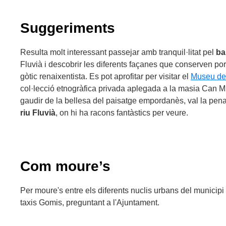
Suggeriments
Resulta molt interessant passejar amb tranquil·litat pel
ba
Fluvià i descobrir les diferents façanes que conserven port
gòtic renaixentista. Es pot aprofitar per visitar el
Museu del
col·lecció etnogràfica privada aplegada a la masia Can Mi
gaudir de la bellesa del paisatge empordanès, val la pena
riu Fluvià
, on hi ha racons fantàstics per veure.
Com moure’s
Per moure's entre els diferents nuclis urbans del municipi e
taxis Gomis, preguntant a l'Ajuntament.