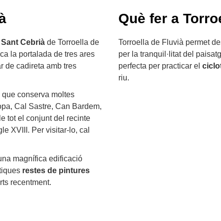
à
Què fer a Torro
e
Sant Cebrià
de Torroella de
Torroella de Fluvià permet des
aca la portalada de tres ares
per la tranquil·litat del pais
r de cadireta amb tres
perfecta per practicar el
cicl
riu.
, que conserva moltes
Sopa, Cal Sastre, Can Bardem,
tot el conjunt del recinte
gle XVIII. Per visitar-lo, cal
 una magnífica edificació
stiques
restes de pintures
rts recentment.