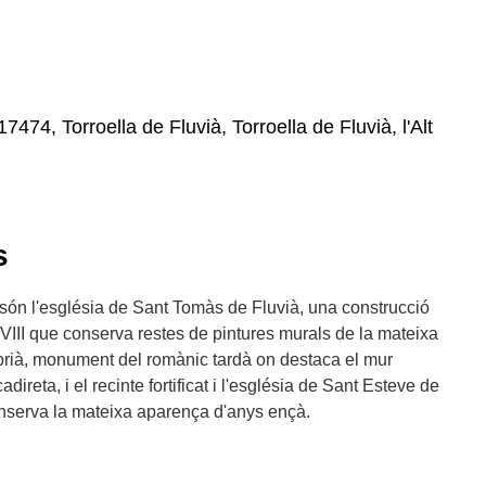
7474, Torroella de Fluvià, Torroella de Fluvià, l'Alt
s
s són l'església de Sant Tomàs de Fluvià, una construcció
VIII que conserva restes de pintures murals de la mateixa
brià, monument del romànic tardà on destaca el mur
ireta, i el recinte fortificat i l'església de Sant Esteve de
nserva la mateixa aparença d'anys ençà.