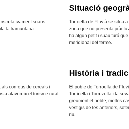
Situació geogrà
rns relativament suaus.
Torroella de Fluvià se situa 
ufa la tramuntana.
zona que no presenta pràctic
ha algun petit i suau turó que 
meridional del terme.
Història i tradic
 als conreus de cereals i
El poble de Torroella de Fluv
costa afavoreix el turisme rural
Torricella i Torrezella i la s
greument el poble, moltes cas
vestigis de les anteriors, so
riu.