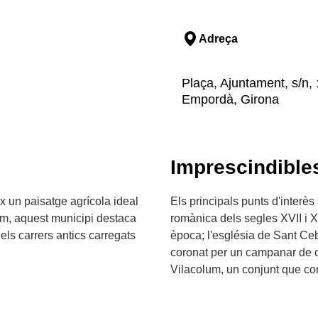
Adreça
Plaça, Ajuntament, s/n, 1
Empordà, Girona
Imprescindible
ix un paisatge agrícola ideal
Els principals punts d'interè
um, aquest municipi destaca
romànica dels segles XVII i X
 els carrers antics carregats
època; l'església de Sant Ce
coronat per un campanar de cad
Vilacolum, un conjunt que co