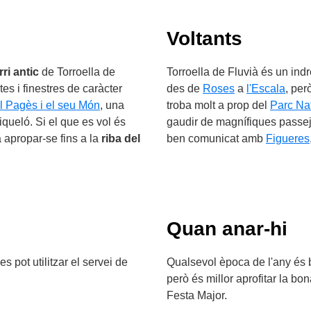
Voltants
rri antic
de Torroella de
Torroella de Fluvià és un indr
es i finestres de caràcter
des de
Roses
a
l'Escala
, per
 Pagès i el seu Món
, una
troba molt a prop del
Parc Na
queló. Si el que es vol és
gaudir de magnífiques passej
 apropar-se fins a la
riba del
ben comunicat amb
Figueres
Quan anar-hi
s pot utilitzar el servei de
Qualsevol època de l'any és 
però és millor aprofitar la bon
Festa Major.