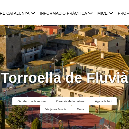
RE CATALUNYA
INFORMACIÓ PRÀCTICA
MICE
PROF
Torroella de Fluvià
Gaudeix de la natura
Gaudeix de la cultura
Agafa la bici
Viatja en família
Tasta