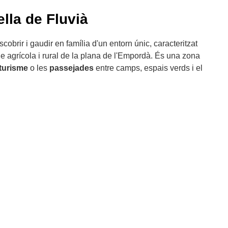
ella de Fluvià
cobrir i gaudir en família d'un entorn únic, caracteritzat
atge agrícola i rural de la plana de l'Empordà. És una zona
oturisme
o les
passejades
entre camps, espais verds i el