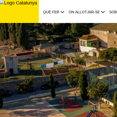
Saltar
al
QUÈ FER
ON ALLOTJAR-SE
SOB
contingut