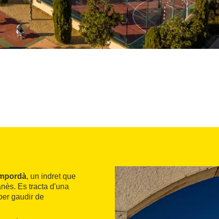
Empordà
, un indret que
anès. Es tracta d'una
per gaudir de