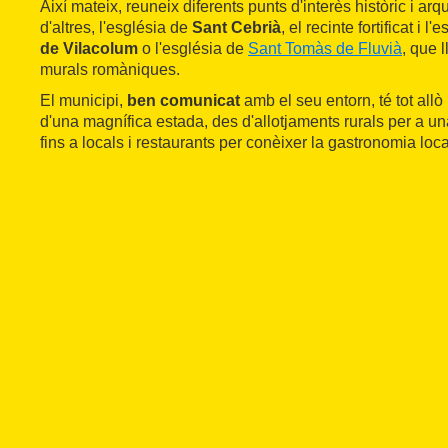
Així mateix, reuneix diferents punts d'interès històric i arq
d'altres, l'església de
Sant Cebrià
, el recinte fortificat i l
de Vilacolum
o l'església de
Sant Tomàs de Fluvià
, que 
murals romàniques.
El municipi,
ben comunicat
amb el seu entorn, té tot allò
d'una magnífica estada, des d'allotjaments rurals per a u
fins a locals i restaurants per conèixer la gastronomia loca