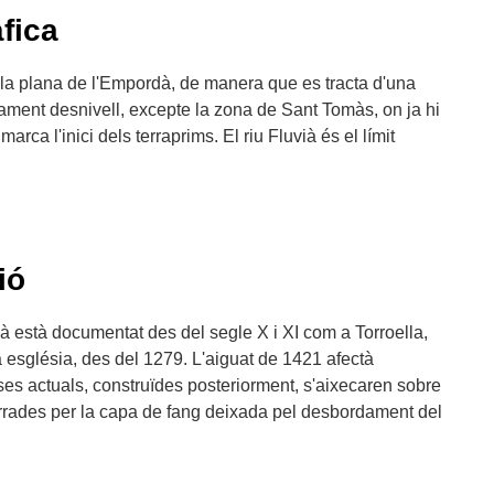
fica
a la plana de l'Empordà, de manera que es tracta d'una
ament desnivell, excepte la zona de Sant Tomàs, on ja hi
marca l'inici dels terraprims. El riu Fluvià és el límit
ió
ià està documentat des del segle X i XI com a Torroella,
eva església, des del 1279. L'aiguat de 1421 afectà
es actuals, construïdes posteriorment, s'aixecaren sobre
terrades per la capa de fang deixada pel desbordament del