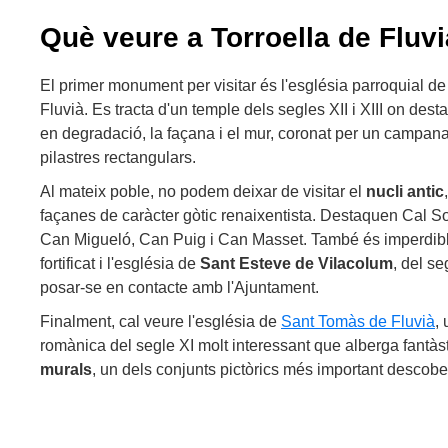
Què veure a Torroella de Fluvi
El primer monument per visitar és l'església parroquial d
Fluvià. Es tracta d'un temple dels segles XII i XIII on dest
en degradació, la façana i el mur, coronat per un campana
pilastres rectangulars.
Al mateix poble, no podem deixar de visitar el
nucli antic
façanes de caràcter gòtic renaixentista. Destaquen Cal 
Can Migueló, Can Puig i Can Masset. També és imperdible 
fortificat i l'església de
Sant Esteve de Vilacolum
, del se
posar-se en contacte amb l'Ajuntament.
Finalment, cal veure l'església de
Sant Tomàs de Fluvià
,
romànica del segle XI molt interessant que alberga fantà
murals
, un dels conjunts pictòrics més important descobe