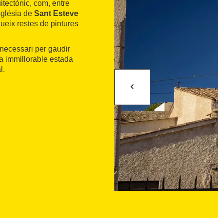
uitectònic, com, entre
'església de
Sant Esteve
llueix restes de pintures
 necessari per gaudir
na immillorable estada
l.