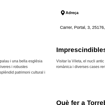
Adreça
Carrer, Portal, 3, 25176
Imprescindible
palau i una bella església
Visitar la Vileta, el nucli ant
iveres i robustes
romànica i diverses cases ren
lèndid patrimoni cultural i
Què fer a Torr