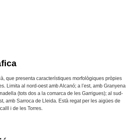
fica
ià, que presenta característiques morfològiques pròpies
es. Limita al nord-oest amb Alcanó; a l'est, amb Granyena
nadella (tots dos a la comarca de les Garrigues); al sud-
est, amb Sarroca de Lleida. Està regat per les aigües de
alll i de les Torres.