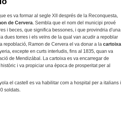
ió
ue es va formar al segle XII després de la Reconquesta,
on de Cervera
. Sembla que el nom del municipi prové
res i beces, que significa bessones, i que provindria d'una
 dues torres i els veïns de la qual van acudir a repoblar
la repoblació, Ramon de Cervera el va donar a la
cartoixa
nyeria, excepte en curts interludis, fins al 1835, quan va
zació de Mendizábal. La cartoixa es va encarregar de
 històric i va propiciar una època de prosperitat per al
la el castell es va habilitar com a hospital per a italians i
60 soldats.