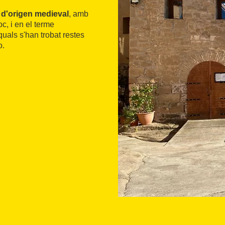
c d'origen medieval
, amb
c, i en el terme
quals s'han trobat restes
o.