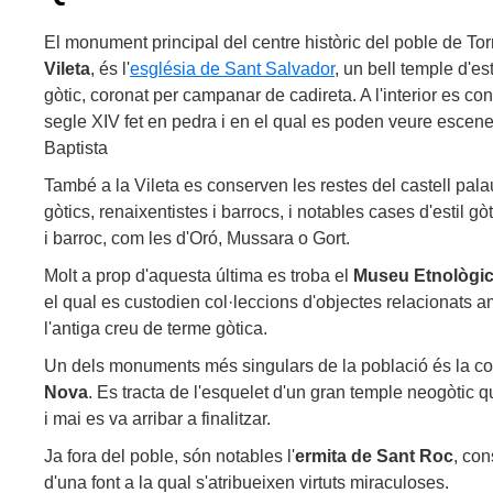
El monument principal del centre històric del poble de T
Vileta
, és l'
església de Sant Salvador
, un bell temple d'es
gòtic, coronat per campanar de cadireta. A l'interior es co
segle XIV fet en pedra i en el qual es poden veure escen
Baptista
També a la Vileta es conserven les restes del castell pa
gòtics, renaixentistes i barrocs, i notables cases d'estil gò
i barroc, com les d'Oró, Mussara o Gort.
Molt a prop d'aquesta última es troba el
Museu Etnològic
el qual es custodien col·leccions d'objectes relacionats a
l'antiga creu de terme gòtica.
Un dels monuments més singulars de la població és la 
Nova
. Es tracta de l'esquelet d'un gran temple neogòtic 
i mai es va arribar a finalitzar.
Ja fora del poble, són notables l'
ermita de Sant Roc
, con
d'una font a la qual s'atribueixen virtuts miraculoses.