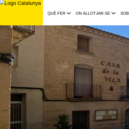
Saltar
al
QUÈ FER
ON ALLOTJAR-SE
SOB
contingut