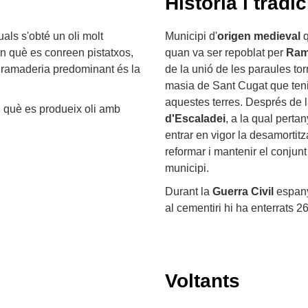
Història i tradic
uals s'obté un oli molt
Municipi d'
origen medieval
q
 en què es conreen pistatxos,
quan va ser repoblat per
Ram
La ramaderia predominant és la
de la unió de les paraules tor
masia de Sant Cugat que tenia
aquestes terres. Després de 
en què es produeix oli amb
d'Escaladei
, a la qual perta
entrar en vigor la desamortit
reformar i mantenir el conjunt
municipi.
Durant la
Guerra Civil
espanyo
al cementiri hi ha enterrats 2
Voltants