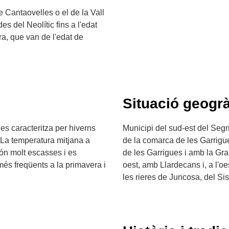
 Cantaovelles o el de la Vall
es del Neolític fins a l'edat
a, que van de l'edat de
Situació geogrà
 es caracteritza per hiverns
Municipi del sud-est del Segr
. La temperatura mitjana a
de la comarca de les Garrigu
 són molt escasses i es
de les Garrigues i amb la Gra
més freqüents a la primavera i
oest, amb Llardecans i, a l'o
les rieres de Juncosa, del Sisc