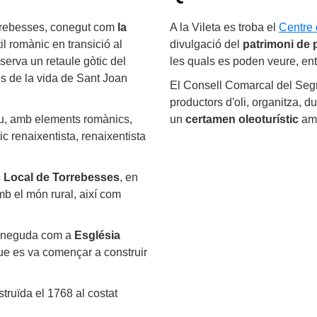
orrebesses, conegut com
la
A la Vileta es troba el
Centre 
til romànic en transició al
divulgació del
patrimoni de 
nserva un retaule gòtic del
les quals es poden veure, ent
es de la vida de Sant Joan
El Consell Comarcal del Segr
productors d'oli, organitza, du
lau, amb elements romànics,
un
certamen oleoturístic
amb
tic renaixentista, renaixentista
 Local de Torrebesses
, en
mb el món rural, així com
coneguda com a
Església
que es va començar a construir
struïda el 1768 al costat