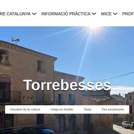
RE CATALUNYA
INFORMACIÓ PRÀCTICA
MICE
PROF
Torrebesses
Gaudeix de la cultura
Viatja en família
Tasta
Fes senderisme