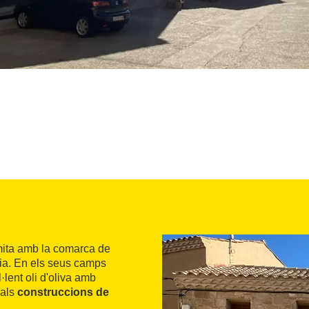
mita amb la comarca de
gia. En els seus camps
·lent oli d'oliva amb
nals
construccions de