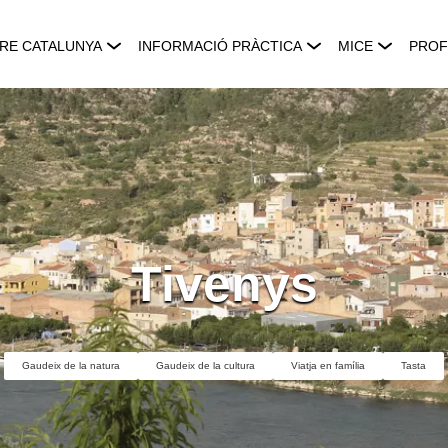
RE CATALUNYA
INFORMACIÓ PRÀCTICA
MICE
PROF
Tivenys
Gaudeix de la natura
Gaudeix de la cultura
Viatja en família
Tasta