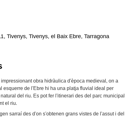
1, Tivenys, Tivenys, el Baix Ebre, Tarragona
s
na impressionant obra hidràulica d'època medieval, on a
esquerre de l'Ebre hi ha una platja fluvial ideal per
natural del riu. Es pot fer l'itinerari des del parc municipal
t el riu.
origen sarraí des d'on s'obtenen grans vistes de l'assut i del