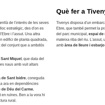
Què fer a Tive
enllà de l'interès de les seves
Tivenys disposa d'un embarcad
loc estratègic, des d'on es
Ebre, que també permet la pr
Ebre i l'assut. Una altra
del parc municipal,
espai de 
un edifici de planta quadrada,
mateixa riba del riu. L'assut
t del conjunt que a ambdós
amb
àrea de lleure i esbarjo
 Sant Miquel
, que data del
res naus amb vuit altars
 de Sant Isidre
, coneguda
ida ara en dependències
e de Déu del Carme
,
en ruïnes. Ben a la vora hi
tura rural.