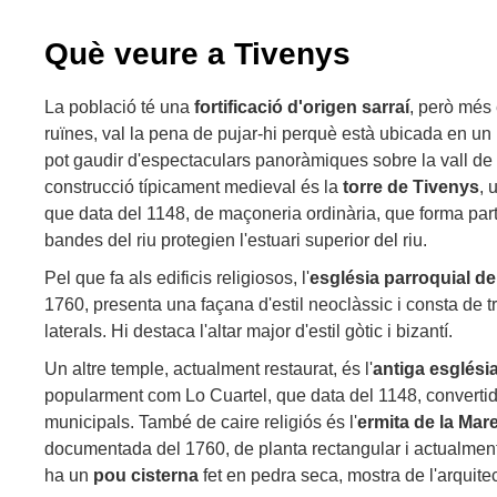
Què veure a Tivenys
La població té una
fortificació d'origen sarraí
, però més 
ruïnes, val la pena de pujar-hi perquè està ubicada en un l
pot gaudir d'espectaculars panoràmiques sobre la vall de l'
construcció típicament medieval és la
torre de Tivenys
, 
que data del 1148, de maçoneria ordinària, que forma par
bandes del riu protegien l'estuari superior del riu.
Pel que fa als edificis religiosos, l'
església parroquial de
1760, presenta una façana d'estil neoclàssic i consta de t
laterals. Hi destaca l'altar major d'estil gòtic i bizantí.
Un altre temple, actualment restaurat, és l'
antiga església
popularment com Lo Cuartel, que data del 1148, convert
municipals. També de caire religiós és l'
ermita de la Mar
documentada del 1760, de planta rectangular i actualment 
ha un
pou cisterna
fet en pedra seca, mostra de l'arquitec