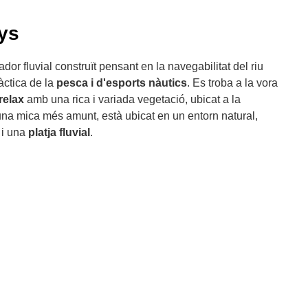
nys
or fluvial construït pensant en la navegabilitat del riu
àctica de la
pesca i d'esports nàutics
. Es troba a la vora
relax
amb una rica i variada vegetació, ubicat a la
, una mica més amunt, està ubicat en un entorn natural,
i una
platja fluvial
.