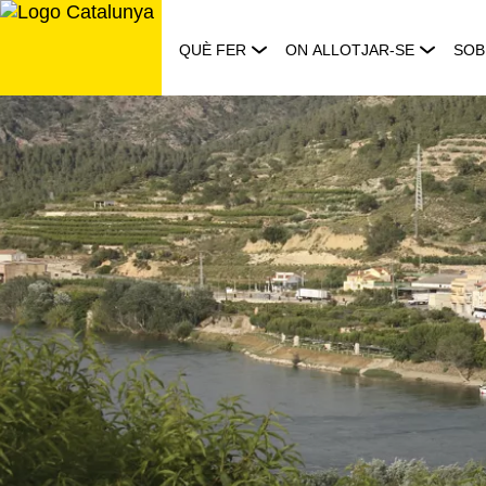
Saltar
al
QUÈ FER
ON ALLOTJAR-SE
SOB
contingut