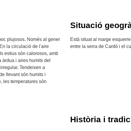
Situació geogrà
 poc plujosos. Només al gener
Està situat al marge esquerre 
n la circulació de l'aire
entre la serra de Cardó i el cur
ls estius són calorosos, amb
 àrdua i aires humits del
irregular. Tendeixen a
de llevant són humits i
e, les temperatures són
Història i tradic