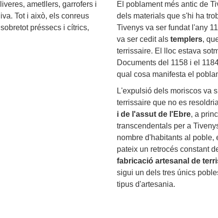
oliveres, ametllers, garrofers i
El poblament més antic de Ti
va. Tot i això, els conreus
dels materials que s'hi ha tr
sobretot préssecs i cítrics,
Tivenys va ser fundat l'any 11
va ser cedit als
templers
, qu
terrissaire. El lloc estava sot
Documents del 1158 i el 1184 
qual cosa manifesta el poblam
L'expulsió dels moriscos va su
terrissaire que no es resoldri
i de l'assut de l'Ebre
, a prin
transcendentals per a Tivenys
nombre d'habitants al poble, e
pateix un retrocés constant d
fabricació artesanal de terr
sigui un dels tres únics pobl
tipus d'artesania.