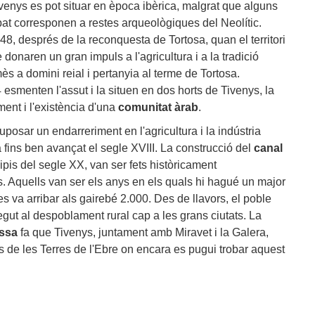
venys es pot situar en època ibèrica, malgrat que alguns
obat corresponen a restes arqueològiques del Neolític.
48, després de la reconquesta de Tortosa, quan el territori
e donaren un gran impuls a l'agricultura i a la tradició
mès a domini reial i pertanyia al terme de Tortosa.
esmenten l'assut i la situen en dos horts de Tivenys, la
ent i l'existència d'una
comunitat àrab
.
posar un endarreriment en l'agricultura i la indústria
a fins ben avançat el segle XVIII. La construcció del
canal
cipis del segle XX, van ser fets històricament
. Aquells van ser els anys en els quals hi hagué un major
s va arribar als gairebé 2.000. Des de llavors, el poble
egut al despoblament rural cap a les grans ciutats. La
issa
fa que Tivenys, juntament amb Miravet i la Galera,
es de les Terres de l'Ebre on encara es pugui trobar aquest