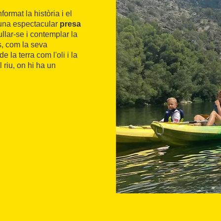
ormat la història i el
 una espectacular
presa
llar-se i contemplar la
us, com la seva
 la terra com l'oli i la
 riu, on hi ha un