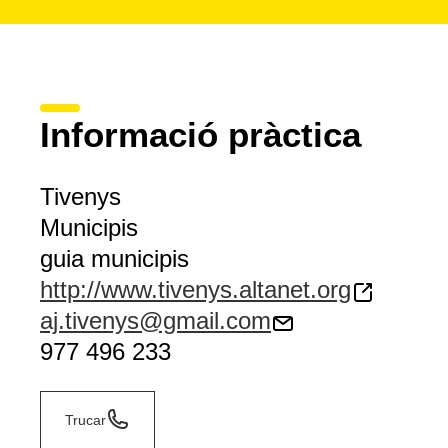
Informació pràctica
Tivenys
Municipis
guia municipis
http://www.tivenys.altanet.org
aj.tivenys@gmail.com
977 496 233
Trucar