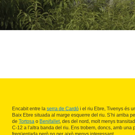
Encabit entre la
serra de Cardó
i el riu Ebre, Tivenys és u
Baix Ebre situada al marge esquerre del riu. S'hi arriba pe
de
Tortosa
o
Benifallet
, des del nord, molt menys transit
C-12 a l'altra banda del riu. Ens trobem, doncs, amb una
freqüentada però no per això menys interessant.