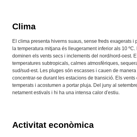
Clima
El clima presenta hiverns suaus, sense freds exagerats i
la temperatura mitjana és lleugerament inferior als 10 ºC. E
dominen els vents secs i inclements del nord/nord-oest. E
temperatures subtropicals, calmes atmosfèriques, sequera
sud/sud-est. Les pluges són escasses i cauen de manera 
concentrar-se durant les estacions de transició. Els vents 
temperats i acostumen a portar pluja. Del juny al setembr
netament estivals i hi ha una intensa calor d'estiu.
Activitat econòmica