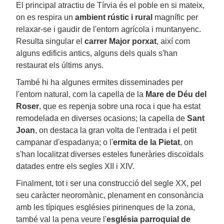
El principal atractiu de Tírvia és el poble en si mateix,
on es respira un
ambient rústic i rural
magnífic per
relaxar-se i gaudir de l'entorn agrícola i muntanyenc.
Resulta singular el
carrer Major porxat
, així com
alguns edificis antics, alguns dels quals s'han
restaurat els últims anys.
També hi ha algunes ermites disseminades per
l'entorn natural, com la capella de la
Mare de Déu del
Roser
, que es repenja sobre una roca i que ha estat
remodelada en diverses ocasions; la capella de
Sant
Joan
, on destaca la gran volta de l'entrada i el petit
campanar d'espadanya; o l'
ermita de la Pietat
, on
s'han localitzat diverses esteles funeràries discoïdals
datades entre els segles XII i XIV.
Finalment, tot i ser una construcció del segle XX, pel
seu caràcter neoromànic, plenament en consonància
amb les típiques esglésies pirinenques de la zona,
també val la pena veure l'
església parroquial de