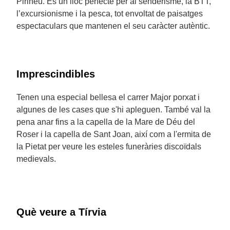
Pirineu. És un lloc perfecte per al senderisme, la BTT,
l’excursionisme i la pesca, tot envoltat de paisatges
espectaculars que mantenen el seu caràcter autèntic.
Imprescindibles
Tenen una especial bellesa el carrer Major porxat i
algunes de les cases que s'hi apleguen. També val la
pena anar fins a la capella de la Mare de Déu del
Roser i la capella de Sant Joan, així com a l'ermita de
la Pietat per veure les esteles funeràries discoïdals
medievals.
Què veure a Tírvia