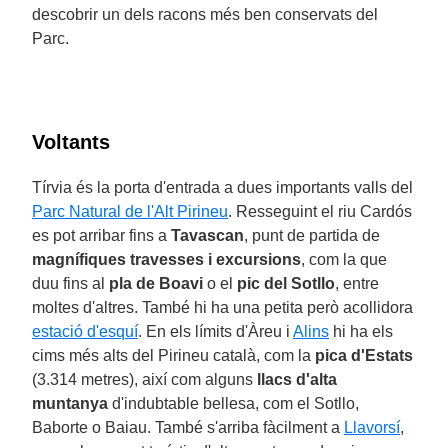
descobrir un dels racons més ben conservats del
Parc.
Voltants
Tírvia és la porta d'entrada a dues importants valls del
Parc Natural de l'Alt Pirineu
. Resseguint el riu Cardós
es pot arribar fins a
Tavascan
, punt de partida de
magnífiques travesses i excursions
, com la que
duu fins al
pla de Boavi
o el
pic del Sotllo
, entre
moltes d'altres. També hi ha una petita però acollidora
estació d'esquí
. En els límits d'Àreu i
Alins
hi ha els
cims més alts del Pirineu català, com la
pica d'Estats
(3.314 metres), així com alguns
llacs d'alta
muntanya
d'indubtable bellesa, com el Sotllo,
Baborte o Baiau. També s'arriba fàcilment a
Llavorsí
,