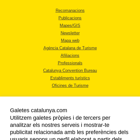
Recomanacions
Publicacions
Mapes/GIS
Newsletter
Mapa web
Agència Catalana de Turisme
Afiliacions
Professionals
Catalunya Convention Bureau
Establiments turístics
Oficines de Turisme
Galetes catalunya.com
Utilitzem galetes pròpies i de tercers per
analitzar els nostres serveis i mostrar-te
AVÍS LEGAL
publicitat relacionada amb les preferències dels
POLÍTICA DE PRIVACITAT
usuaris segons un perfil elaborat a partir dels