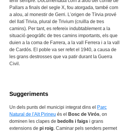
tenir sempre. Documentada com a alou del comte de
Pallars a finals del segle X, fou atorgada, també com
a alou, al monestir de Gerri. L'origen de Tírvia prové
del llatí Trivia, plural de Trivium (cruïlla de tres
camins). Per tant, es refereix indubtablement a la
situació geogràfic de tres camins importants, els que
duien a la coma de Farrera, a la vall Ferrera i a la vall
de Cardós. El poble va ser refet el 1940, a causa de
les grans destrosses que va patir durant la Guerra
Civil.
Suggeriments
Un dels punts del municipi integrat dins el
Parc
Natural de l'Alt Pirineu
és el
Bosc de Virós
, on
dominen les clapes de
bedolls i faigs
i grans
extensions de
pi roig
. Caminar pels senders permet