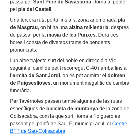
passa per
Sant Pere de Savassona
i torna al poble
pel
pla del Castell
.
Una tercera ruta porta fins a la zona anomenada
pla
de Masgrau
, on hi ha una
alzina mil·lenària
, després
de passar per la
masia de les Punxes
. Dura tres
hores i consta de diversos trams de pendents
pronunciats.
I un altre trajecte surt del poble en direcció a Vic
seguint el camí de petit recorregut C-40 i arriba fins a
l’
ermita
de Sant Jordi
, on es pot admirar el
dolmen
de Puigseslloses
, un monument megalític de cambra
funerària.
Per Tavèrnoles passen també algunes de les rutes
específiques de
bicicleta de muntanya
de la zona de
Collsacabra, com la que surt i torna a Folgueroles
passant pel pantà de Sau. El municipi acull el
Centre
BTT de Sau-Collsacabra
.