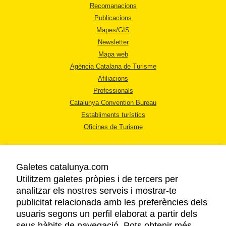
Recomanacions
Publicacions
Mapes/GIS
Newsletter
Mapa web
Agència Catalana de Turisme
Afiliacions
Professionals
Catalunya Convention Bureau
Establiments turístics
Oficines de Turisme
Galetes catalunya.com
Utilitzem galetes pròpies i de tercers per
analitzar els nostres serveis i mostrar-te
AVÍS LEGAL
publicitat relacionada amb les preferències dels
POLÍTICA DE PRIVACITAT
usuaris segons un perfil elaborat a partir dels
COOKIES
seus hàbits de navegació. Pots obtenir més