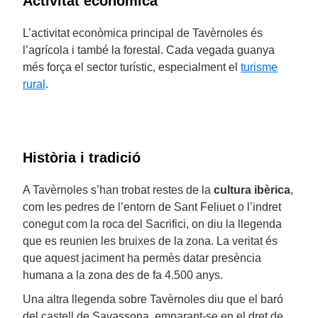
Activitat econòmica
L’activitat econòmica principal de Tavèrnoles és
l’agrícola i també la forestal. Cada vegada guanya
més força el sector turístic, especialment el
turisme
rural
.
Història i tradició
A Tavèrnoles s’han trobat restes de la
cultura ibèrica
,
com les pedres de l’entorn de Sant Feliuet o l’indret
conegut com la roca del Sacrifici, on diu la llegenda
que es reunien les bruixes de la zona. La veritat és
que aquest jaciment ha permès datar presència
humana a la zona des de fa 4.500 anys.
Una altra llegenda sobre Tavèrnoles diu que el baró
del castell de Savassona, emparant-se en el dret de