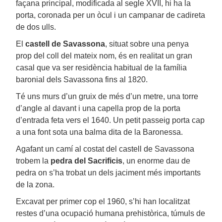
façana principal, modificada al segle XVII, hi ha la
porta, coronada per un òcul i un campanar de cadireta
de dos ulls.
El
castell de Savassona
, situat sobre una penya
prop del coll del mateix nom, és en realitat un gran
casal que va ser residència habitual de la família
baronial dels Savassona fins al 1820.
Té uns murs d’un gruix de més d’un metre, una torre
d’angle al davant i una capella prop de la porta
d’entrada feta vers el 1640. Un petit passeig porta cap
a una font sota una balma dita de la Baronessa.
Agafant un camí al costat del castell de Savassona
trobem la
pedra del Sacrificis
, un enorme dau de
pedra on s’ha trobat un dels jaciment més importants
de la zona.
Excavat per primer cop el 1960, s’hi han localitzat
restes d’una ocupació humana prehistòrica, túmuls de