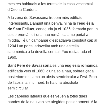
mestres habituals a les terres de la casa vescomtal
d’Osona-Cardona.
A la zona de Savassona trobem més edificis
interessants. Damunt una penya, hi ha la l’
església
de Sant Feliuet
, coneguda ja el 1035, formada per un
cos preromànic i una nau romànica amb portal a
migdia. Té un campanar d’espadanya construït cap al
1204 i un portal adovellat amb una estrella
salomònica a la dovella central. Fou restaurada el
1960.
Sant Pere de Savassona
és una
església romànica
edificada vers el 1060, d'una sola nau, sobrealçada
posteriorment, amb un absis semicircular a l'est. Prop
de l'absis, al mur nord, hi ha una absidiola
semicircular.
Les capelles laterals que es veuen a totes dues
bandes de la nau van ser afegides posteriorment. A la