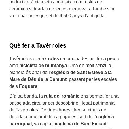
pedra i ceràmica feta a mà, així com restes de
ceràmica vidriada i de teules medievals. També s’hi
va trobar un esquelet de 4.500 anys d’antiguitat.
Què fer a Tavèrnoles
Tavèrnoles ofereix
rutes
recomanades per fer
a peu
o
amb
bicicleta de muntanya
. Una de molt senzilla i
planera és anar de l’
església
de Sant Esteve a la
Mare de Déu de la Damunt
, passant per les escales
dels
Foquers
.
D’altra banda, la
ruta del romànic
ens permet fer una
passejada circular per descobrir el llegat patrimonial
de Tavèrnoles. De dues hores i trenta minuts de
durada a peu, amb força pujades, surt de l’
església
parroquial
, va cap a l’
església
de Sant Feliuet
,