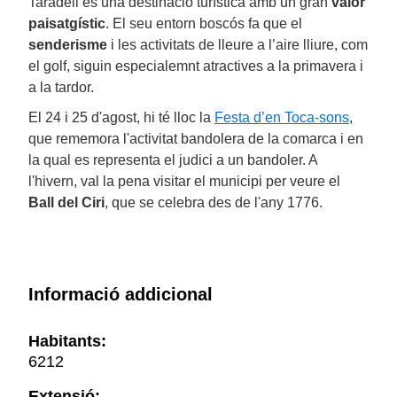
Taradell és una destinació turística amb un gran
valor
paisatgístic
. El seu entorn boscós fa que el
senderisme
i les activitats de lleure a l’aire lliure, com
el
golf
, siguin especialemnt atractives a la primavera i
a la tardor.
El 24 i 25 d'agost, hi té lloc la
Festa d’en Toca-sons
,
que rememora l'activitat bandolera de la comarca i en
la qual es representa el judici a un bandoler. A
l'hivern, val la pena visitar el municipi per veure el
Ball del Ciri
, que se celebra des de l'any 1776.
Informació addicional
Habitants:
6212
Extensió: