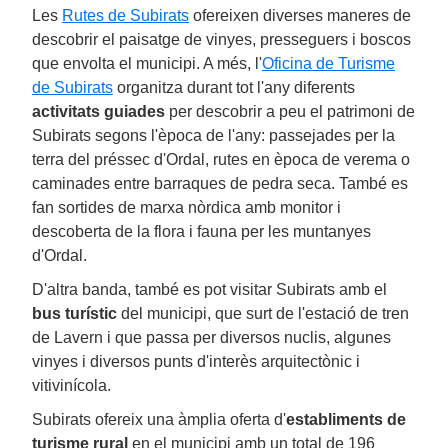
Les
Rutes de Subirats
ofereixen diverses maneres de
descobrir el paisatge de vinyes, presseguers i boscos
que envolta el municipi. A més, l'
Oficina de Turisme
de Subirats
organitza durant tot l'any diferents
activitats guiades
per descobrir a peu el patrimoni de
Subirats segons l'època de l'any: passejades per la
terra del préssec d'Ordal, rutes en època de verema o
caminades entre barraques de pedra seca. També es
fan sortides de marxa nòrdica amb monitor i
descoberta de la flora i fauna per les muntanyes
d'Ordal.
D'altra banda, també es pot visitar Subirats amb el
bus turístic
del municipi, que surt de l'estació de tren
de Lavern i que passa per diversos nuclis, algunes
vinyes i diversos punts d'interès arquitectònic i
vitivinícola.
Subirats ofereix una àmplia oferta d'
establiments de
turisme rural
en el municipi amb un total de 196