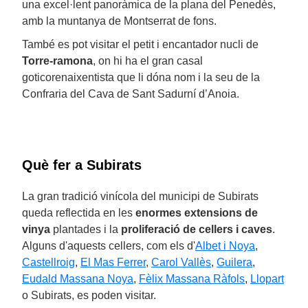
una excel·lent panoràmica de la plana del Penedès,
amb la muntanya de Montserrat de fons.
També es pot visitar el petit i encantador nucli de
Torre-ramona
, on hi ha el gran casal
goticorenaixentista que li dóna nom i la seu de la
Confraria del Cava de Sant Sadurní d’Anoia.
Què fer a Subirats
La gran tradició vinícola del municipi de Subirats
queda reflectida en les
enormes extensions de
vinya
plantades i la
proliferació de cellers i caves
.
Alguns d'aquests cellers, com els d'
Albet i Noya
,
Castellroig
,
El Mas Ferrer
,
Carol Vallès
,
Guilera
,
Eudald Massana Noya
,
Fèlix Massana Ràfols
,
Llopart
o Subirats, es poden visitar.