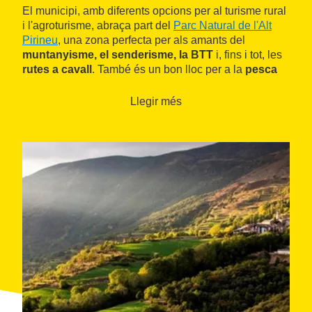
El municipi, amb diferents opcions per al turisme rural
i l'agroturisme, abraça part del
Parc Natural de l'Alt
Pirineu
, una zona perfecta per als amants del
muntanyisme, el senderisme, la BTT
i, fins i tot, les
rutes a cavall
. També és un bon lloc per a la
pesca
de riu
.
Llegir més