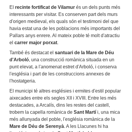
El
recinte fortificat de Vilamur
és un dels punts més
interessants per visitar. Es conserven part dels murs
d'origen medieval, els quals són el testimoni del que
havia estat una de les poblacions més importants del
Pallars anys enrere. Al mateix poble té molt d'atractiu
el
carrer major porxat
.
També és destacat el
santuari de la Mare de Déu
d'Arboló
, una construcció romànica situada en un
punt elevat, a l'anomenat estret d'Arboló, i conserva
l'església i part de les construccions annexes de
l'hostatgeria.
El municipi té altres esglésies i ermites d'estil popular
aixecades entre els segles XII i XVIII. Entre les més
destacades, a Arcalís, dins les restes del castell,
trobem la capella romànica de
Sant Martí
i, una mica
més allunyada del poble, l'església romànica de la
Mare de Déu de Serenyà
. A les Llacunes hi ha