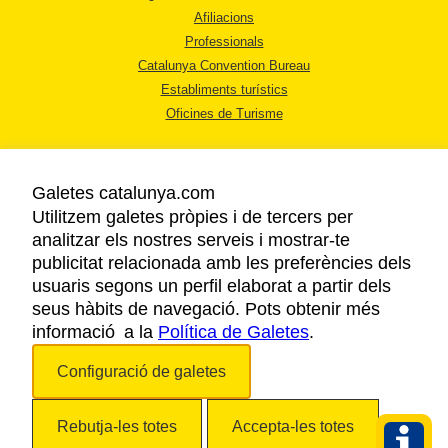
Afiliacions
Professionals
Catalunya Convention Bureau
Establiments turístics
Oficines de Turisme
Galetes catalunya.com
Utilitzem galetes pròpies i de tercers per
analitzar els nostres serveis i mostrar-te
AVÍS LEGAL
publicitat relacionada amb les preferències dels
POLÍTICA DE PRIVACITAT
usuaris segons un perfil elaborat a partir dels
COOKIES
seus hàbits de navegació. Pots obtenir més
informació a la
Política de Galetes
ACCESSIBILITAT
.
Configuració de galetes
Copyright © 2026. Agència Catalana de Turisme. Tots els drets reservats.
Rebutja-les totes
Accepta-les totes