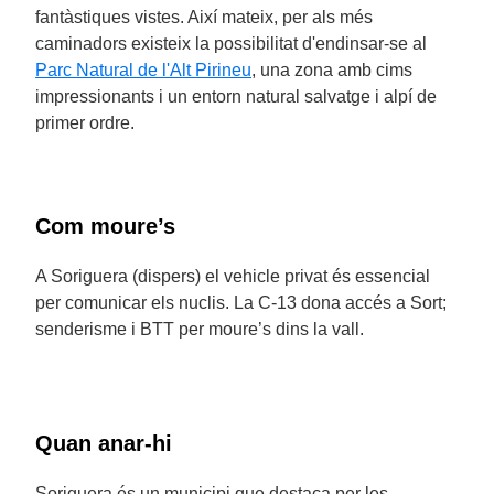
fantàstiques vistes. Així mateix, per als més
caminadors existeix la possibilitat d'endinsar-se al
Parc Natural de l'Alt Pirineu
, una zona amb cims
impressionants i un entorn natural salvatge i alpí de
primer ordre.
Com moure’s
A Soriguera (dispers) el vehicle privat és essencial
per comunicar els nuclis. La C-13 dona accés a Sort;
senderisme i BTT per moure’s dins la vall.
Quan anar-hi
Soriguera és un municipi que destaca per les