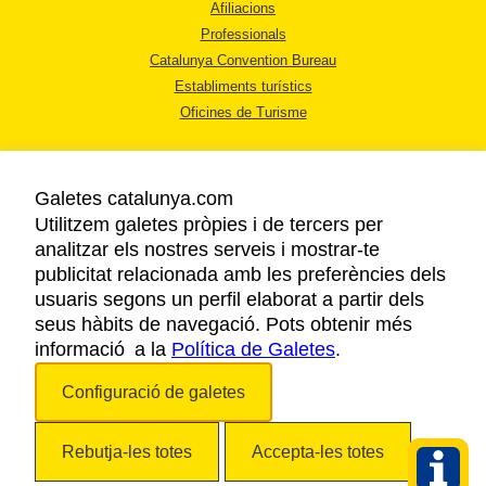
Afiliacions
Professionals
Catalunya Convention Bureau
Establiments turístics
Oficines de Turisme
Galetes catalunya.com
Utilitzem galetes pròpies i de tercers per
analitzar els nostres serveis i mostrar-te
AVÍS LEGAL
publicitat relacionada amb les preferències dels
POLÍTICA DE PRIVACITAT
usuaris segons un perfil elaborat a partir dels
COOKIES
seus hàbits de navegació. Pots obtenir més
informació a la
Política de Galetes
ACCESSIBILITAT
.
Configuració de galetes
Copyright © 2026. Agència Catalana de Turisme. Tots els drets reservats.
Rebutja-les totes
Accepta-les totes