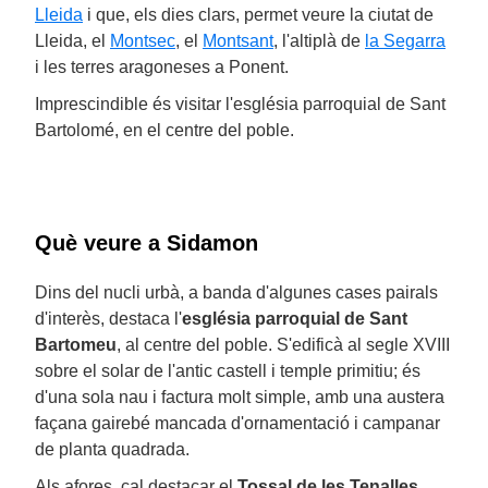
Lleida
i que, els dies clars, permet veure la ciutat de
Lleida, el
Montsec
, el
Montsant
, l'altiplà de
la Segarra
i les terres aragoneses a Ponent.
Imprescindible és visitar l'església parroquial de Sant
Bartolomé, en el centre del poble.
Què veure a Sidamon
Dins del nucli urbà, a banda d'algunes cases pairals
d'interès, destaca l'
església parroquial de Sant
Bartomeu
, al centre del poble. S'edificà al segle XVIII
sobre el solar de l'antic castell i temple primitiu; és
d'una sola nau i factura molt simple, amb una austera
façana gairebé mancada d'ornamentació i campanar
de planta quadrada.
Als afores, cal destacar el
Tossal de les Tenalles
,