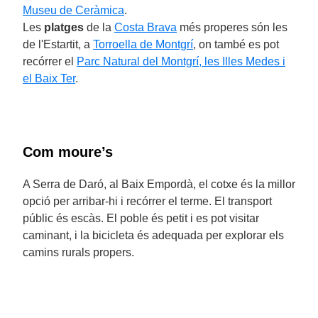
Museu de Ceràmica
.
Les
platges
de la
Costa Brava
més properes són les
de l'Estartit, a
Torroella de Montgrí
, on també es pot
recórrer el
Parc Natural del Montgrí, les Illes Medes i
el Baix Ter
.
Com moure’s
A Serra de Daró, al Baix Empordà, el cotxe és la millor
opció per arribar-hi i recórrer el terme. El transport
públic és escàs. El poble és petit i es pot visitar
caminant, i la bicicleta és adequada per explorar els
camins rurals propers.