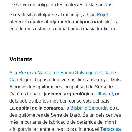
Té servei de botiga en les mateixes instal·lacions.
Si es desitja allotjar-se al municipi, a
Can Pujol
ofereixen quatre
allotjaments de tipus rural
situats
en diferents estances d'una bonica masia tradicional.
Voltants
A la
Reserva Natural de Fauna Salvatge de l'Illa de
Canet
, que disposa de diversos itineraris senyalitzats.
A només tres quilòmetres i mig al sud de Serra de
Daró es troba el
jaciment arqueològic
d'
Ullastret
, un
dels pobles ibèrics més ben conservats del país.
La
capital de la comarca
, la
Bisbal d'Empordà
, és a
deu quilòmetres de Serra de Daró. És un dels centres
més importants de fabricació de ceràmica del món i
s'hi pot visitar, entre altres llocs d'interès, el
Terracotta