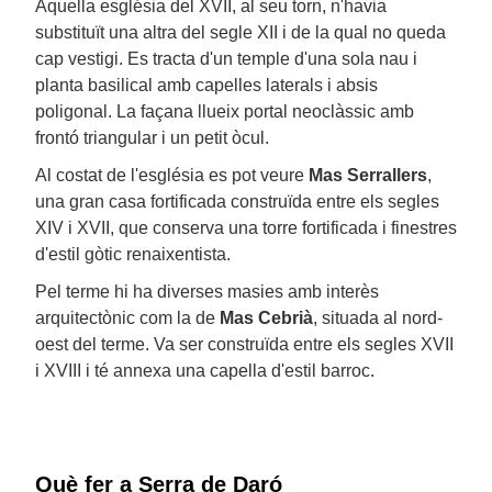
Aquella església del XVII, al seu torn, n'havia
substituït una altra del segle XII i de la qual no queda
cap vestigi. Es tracta d'un temple d'una sola nau i
planta basilical amb capelles laterals i absis
poligonal. La façana llueix portal neoclàssic amb
frontó triangular i un petit òcul.
Al costat de l'església es pot veure
Mas Serrallers
,
una gran casa fortificada construïda entre els segles
XIV i XVII, que conserva una torre fortificada i finestres
d'estil gòtic renaixentista.
Pel terme hi ha diverses masies amb interès
arquitectònic com la de
Mas Cebrià
, situada al nord-
oest del terme. Va ser construïda entre els segles XVII
i XVIII i té annexa una capella d'estil barroc.
Què fer a Serra de Daró