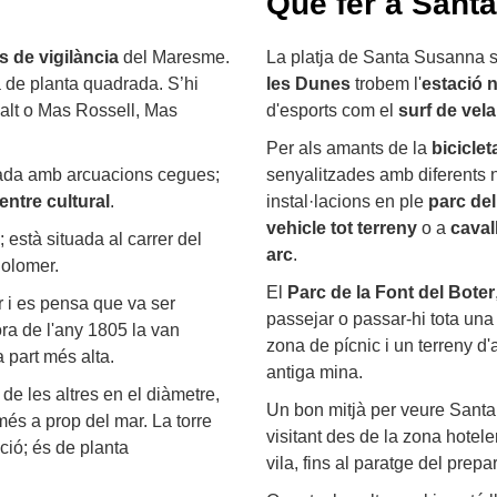
Què fer a Sant
s de vigilància
del Maresme.
La platja de Santa Susanna s'e
a de planta quadrada. S’hi
les Dunes
trobem l'
estació 
alt o Mas Rossell, Mas
d'esports com el
surf de vela
Per als amants de la
biciclet
tada amb arcuacions cegues;
senyalitzades amb diferents n
entre cultural
.
instal·lacions en ple
parc de
vehicle tot terreny
o a
caval
; està situada al carrer del
arc
.
Colomer.
El
Parc de la Font del Boter
 i es pensa que va ser
passejar o passar-hi tota una
ora de l'any 1805 la van
zona de pícnic i un terreny d
a part més alta.
antiga mina.
 de les altres en el diàmetre,
Un bon mitjà per veure Sant
més a prop del mar. La torre
visitant des de la zona hotele
ció; és de planta
vila, fins al paratge del pre