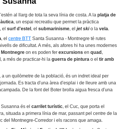
a Susanna
stén al llarg de tota la seva línia de costa. A la
platja de
nàutica
, un espai recreatiu que permet la pràctica
, el
surf d'estel
, el
submarinisme
, el
jet ski
o la
vela
.
a
, el
centre BTT
Santa Susanna - Montnegre té rutes
ivells de dificultat. A més, als afores hi ha unes modernes
l Montnegre
on es poden fer
excursions
en
quad
,
l
, a més de practicar-hi la
guerra de pintura
o el
tir amb
, a un quilòmetre de la població, és un indret ideal per
 jornada. Es tracta d'una àrea d'esplai i de lleure amb una
'acampada. De la font del Boter brolla aigua fresca d'una
a Susanna és el
carrilet turístic
, el Cuc, que porta el
ra, situada a primera línia de mar, passant pel centre de la
parc del Montnegre-Corredor i els racons que amaga.