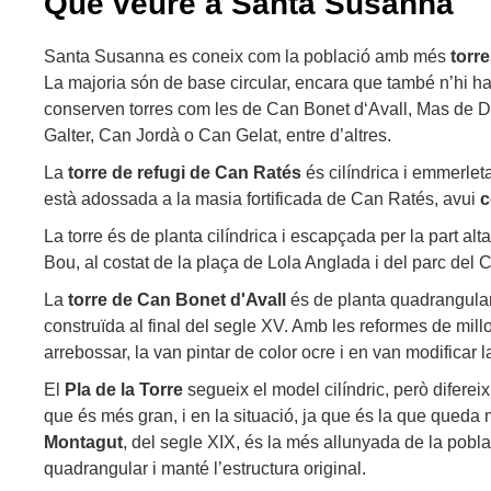
Què veure a Santa Susanna
Santa Susanna es coneix com la població amb més
torre
La majoria són de base circular, encara que també n’hi h
conserven torres com les de Can Bonet d‘Avall, Mas de D
Galter, Can Jordà o Can Gelat, entre d’altres.
La
torre de refugi de Can Ratés
és cilíndrica i emmerle
està adossada a la masia fortificada de Can Ratés, avui
c
La torre és de planta cilíndrica i escapçada per la part alta
Bou, al costat de la plaça de Lola Anglada i del parc del 
La
torre
de Can Bonet d'Avall
és de planta quadrangular
construïda al final del segle XV. Amb les reformes de mill
arrebossar, la van pintar de color ocre i en van modificar l
El
Pla de la Torre
segueix el model cilíndric, però difereix
que és més gran, i en la situació, ja que és la que queda 
Montagut
, del segle XIX, és la més allunyada de la pobla
quadrangular i manté l’estructura original.