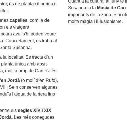
Quant a la cultura, al juny té l
tor, és de planta cilíndrica i
Susanna, a la
Masia de Can
llor.
importants de la zona. S'hi of
gunes
capelles
, com la
de
molta màgia i il·lusionisme.
 on els viatgers
Encara avui s'hi poden veure
sa. Concretament, es troba al
e Santa Susanna.
la localitat. Es tracta d’un
i planta única amb absis
la, molt a prop de Can Ratés.
’en Jordà
(o molí d’en Rufo),
 XVIII. Se’n conserven algunes
uïa l'aigua de la riera fins
entre els
segles XIV i XIX
.
Jordà
. Les més conegudes