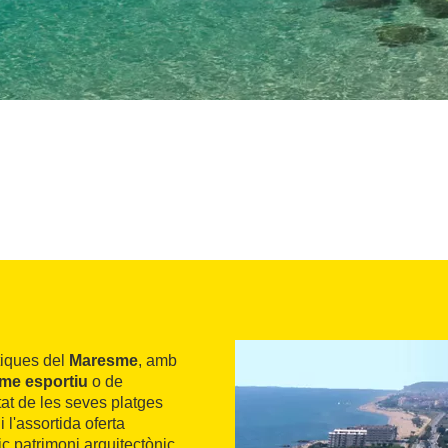
tiques del
Maresme
, amb
sme esportiu
o de
tat de les seves platges
 l'assortida oferta
ric patrimoni arquitectònic