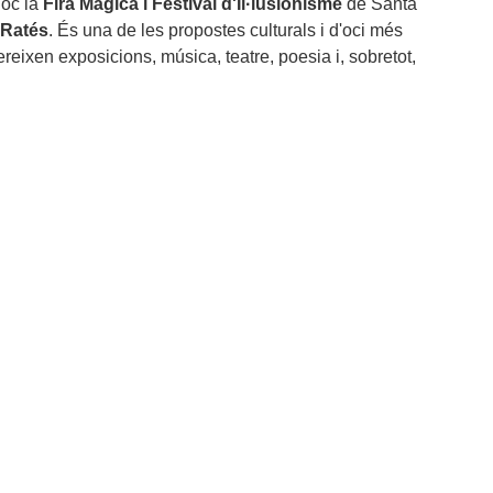
loc la
Fira Màgica i Festival d'Il·lusionisme
de Santa
 Ratés
. És una de les propostes culturals i d'oci més
ereixen exposicions, música, teatre, poesia i, sobretot,