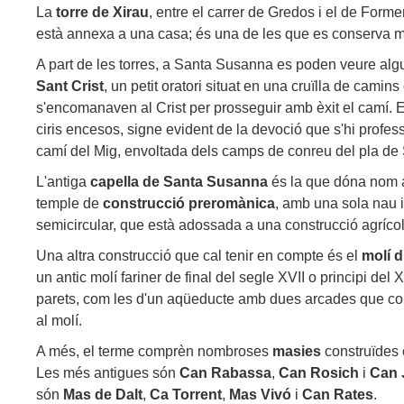
La
torre
de Xirau
, entre el carrer de Gredos i el de Formen
està annexa a una casa; és una de les que es conserva mi
A part de les torres, a Santa Susanna es poden veure al
Sant Crist
, un petit oratori situat en una cruïlla de camins
s'encomanaven al Crist per prosseguir amb èxit el camí. 
ciris encesos, signe evident de la devoció que s'hi profes
camí del Mig, envoltada dels camps de conreu del pla d
L'antiga
capella de Santa Susanna
és la que dóna nom a 
temple de
construcció preromànica
, amb una sola nau 
semicircular, que està adossada a una construcció agríco
Una altra construcció que cal tenir en compte és el
molí d
un antic molí fariner de final del segle XVII o principi del
parets, com les d'un aqüeducte amb dues arcades que cond
al molí.
A més, el terme comprèn nombroses
masies
construïdes 
Les més antigues són
Can Rabassa
,
Can Rosich
i
Can 
són
Mas de Dalt
,
Ca Torrent
,
Mas Vivó
i
Can Rates
.