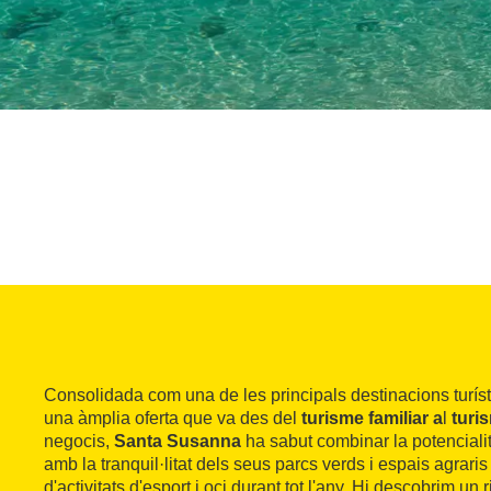
Consolidada com una de les principals destinacions turís
una àmplia oferta que va des del
turisme familiar a
l
turi
negocis,
Santa Susanna
ha sabut combinar la potenciali
amb la tranquil·litat dels seus parcs verds i espais agraris i
d'activitats d'esport i oci durant tot l'any. Hi descobrim un 