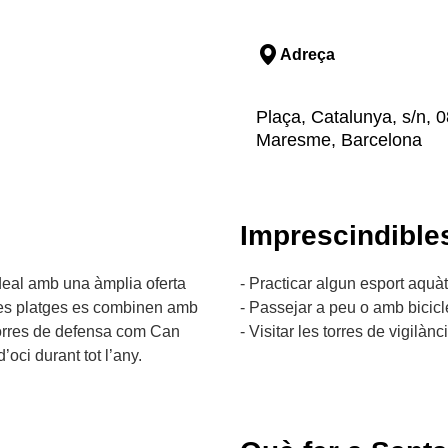
Adreça
Plaça, Catalunya, s/n,
Maresme, Barcelona
Imprescindible
deal amb una àmplia oferta
- Practicar algun esport aquàti
eves platges es combinen amb
- Passejar a peu o amb bicicle
 torres de defensa com Can
- Visitar les torres de vigilànc
’oci durant tot l’any.