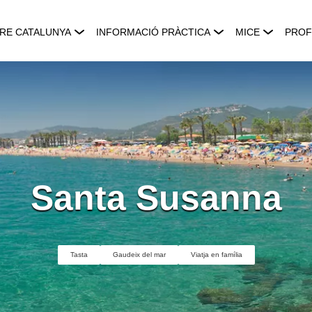
RE CATALUNYA
INFORMACIÓ PRÀCTICA
MICE
PROF
Santa Susanna
Tasta
Gaudeix del mar
Viatja en família