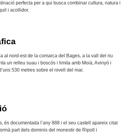
inació perfecta per a qui busca combinar cultura, natura i
il i acollidor.
fica
 al nord-est de la comarca del Bages, a la vall del riu
ta un relleu suau i boscós i limita amb Moià, Avinyó i
 d’uns 530 metres sobre el nivell del mar.
ió
, és documentada l’any 888 i el seu castell apareix citat
formà part dels dominis del monestir de Ripoll i