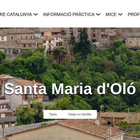
RE CATALUNYA
INFORMACIÓ PRÀCTICA
MICE
PROF
Santa Maria d'Oló
Tasta
Viatja en família