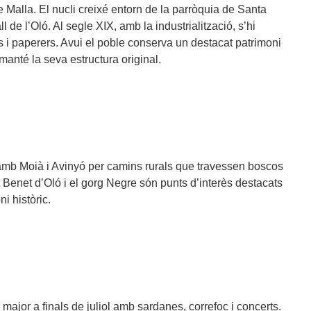
 Malla. El nucli creixé entorn de la parròquia de Santa
l de l’Oló. Al segle XIX, amb la industrialització, s’hi
tils i paperers. Avui el poble conserva un destacat patrimoni
manté la seva estructura original.
mb Moià i Avinyó per camins rurals que travessen boscos
t Benet d’Oló i el gorg Negre són punts d’interès destacats
i històric.
 major a finals de juliol amb sardanes, correfoc i concerts.