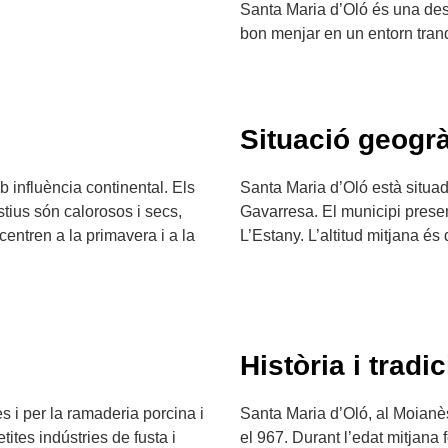
Santa Maria d’Oló és una dest
bon menjar en un entorn tranqu
Situació geogrà
b influència continental. Els
Santa Maria d’Oló està situada
tius són calorosos i secs,
Gavarresa. El municipi presen
ntren a la primavera i a la
L’Estany. L’altitud mitjana és
Història i tradic
 i per la ramaderia porcina i
Santa Maria d’Oló, al Moianès
ites indústries de fusta i
el 967. Durant l’edat mitjana 