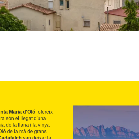
nta Maria d'Oló
, ofereix
a són el llegat d'una
a de la llana i la vinya
 Oló de la mà de grans
i Cadafalch
van deixar la