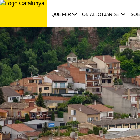
Saltar
al
QUÈ FER
ON ALLOTJAR-SE
SOB
contingut