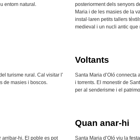
eu entorn natural.
posteriorment dels senyors de
Maria i de les masies de la val
instal·laren petits tallers tèx
medieval i un nucli antic que 
Voltants
 turisme rural. Cal visitar l’
Santa Maria d’Oló connecta a
s de masies i boscos.
i torrents. El monestir de San
per al senderisme i el patrimon
Quan anar-hi
arribar-hi. El poble es pot
Santa Maria d’Oló viu la festa