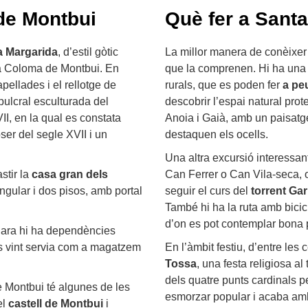
de Montbui
Què fer a Sant
a Margarida
, d’estil gòtic
La millor manera de conèixer
nta Coloma de Montbui. En
que la comprenen. Hi ha una 
ellades i el rellotge de
rurals, que es poden fer
a pe
epulcral esculturada del
descobrir l’espai natural prot
VII, en la qual es constata
Anoia i Gaià, amb un paisatge
ser del segle XVII i un
destaquen els ocells.
Una altra excursió interessant
stir la
casa gran dels
Can Ferrer o Can Vila-seca, 
angular i dos pisos, amb portal
seguir el curs del
torrent Ga
També hi ha la ruta amb bici
d’on es pot contemplar bona 
n ara hi ha dependències
ys vint servia com a magatzem
En l’àmbit festiu, d’entre les 
Tossa
, una festa religiosa 
dels quatre punts cardinals p
 Montbui té algunes de les
esmorzar popular i acaba amb
el
castell de Montbui
i