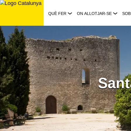
Saltar
al
QUÈ FER
ON ALLOTJAR-SE
SOB
contingut
Sant