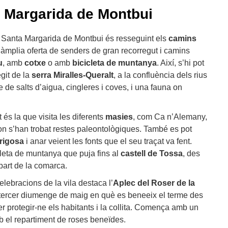
a Margarida de Montbui
 Santa Margarida de Montbui és resseguint els
camins
àmplia oferta de senders de gran recorregut i camins
u
, amb
cotxe
o amb
bicicleta de muntanya
. Així, s’hi pot
egit de la
serra Miralles-Queralt
, a la confluència dels rius
 de salts d’aigua, cingleres i coves, i una fauna on
 és la que visita les diferents
masies
, com Ca n’Alemany,
on s’han trobat restes paleontològiques. També es pot
rrigosa
i anar veient les fonts que el seu traçat va fent.
cleta de muntanya que puja fins al
castell de Tossa
, des
part de la comarca.
celebracions de la vila destaca l’
Aplec del Roser de la
al tercer diumenge de maig en què es beneeix el terme des
er protegir-ne els habitants i la collita. Comença amb un
 el repartiment de roses beneïdes.