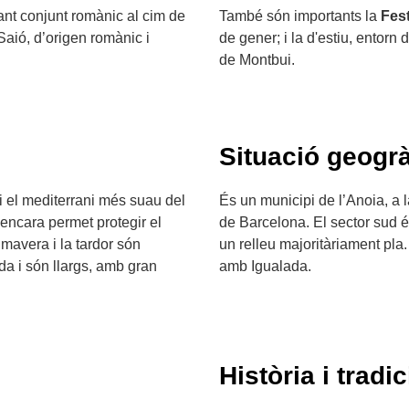
ant conjunt romànic al cim de
També són importants la
Fes
 Saió, d’origen romànic i
de gener; i la d'estiu, entorn 
de Montbui.
Situació geogrà
 i el mediterrani més suau del
És un municipi de l’Anoia, a l
 encara permet protegir el
de Barcelona. El sector sud é
imavera i la tardor són
un relleu majoritàriament pla
ada i són llargs, amb gran
amb Igualada.
Història i tradic