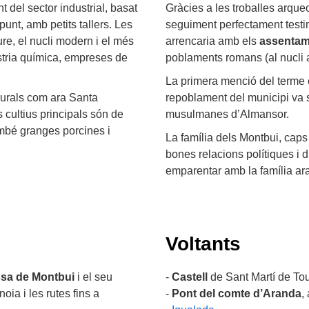
 del sector industrial, basat
Gràcies a les troballes arqu
punt, amb petits tallers. Les
seguiment perfectament testi
ure, el nucli modern i el més
arrencaria amb els
assentam
ústria química, empreses de
poblaments romans (al nucli a
La primera menció del terme 
 rurals com ara Santa
repoblament del municipi va s
 cultius principals són de
musulmanes d’Almansor.
ambé granges porcines i
La família dels Montbui, caps 
bones relacions polítiques i 
emparentar amb la família a
Voltants
ssa de Montbui
i el seu
-
Castell
de Sant Martí de To
ia i les rutes fins a
-
Pont del comte d’Aranda
,