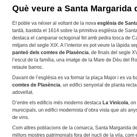
Què veure a Santa Margarida 
El poble va néixer al voltant de la nova
església de Sant
tardà, bastida el 1614 sobre la primitiva església de Sa
destaca el campanar octogonal fet amb pedra tosca de Cap
mitjans del segle XIX. A l’interior es pot veure la làpida s
panteó dels comtes de Plasència
, de finals del segle X
l’escut de la família, una imatge de la Mare de Déu del Ro
retaule barroc.
Davant de l’església es va formar la plaça Major i es va ba
comtes de Plasència
, un edifici senyorial de planta rect
adovellat.
D’entre els edificis més moderns destaca
La Vinícola
, o
municipals, un edifici modernista d’obra vista que als an
de vins.
Com altres poblacions de la comarca, Santa Margarida de
millors mostres patrimonials fora del nucli de la vila, com 