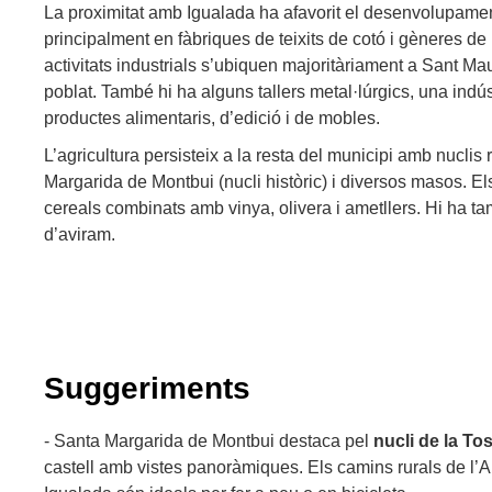
La proximitat amb Igualada ha afavorit el desenvolupament
principalment en fàbriques de teixits de cotó i gèneres de 
activitats industrials s’ubiquen majoritàriament a Sant Ma
poblat. També hi ha alguns tallers metal·lúrgics, una ind
productes alimentaris, d’edició i de mobles.
L’agricultura persisteix a la resta del municipi amb nuclis
Margarida de Montbui (nucli històric) i diversos masos. Els
cereals combinats amb vinya, olivera i ametllers. Hi ha t
d’aviram.
Suggeriments
- Santa Margarida de Montbui destaca pel
nucli de la To
castell amb vistes panoràmiques. Els camins rurals de l’Ano