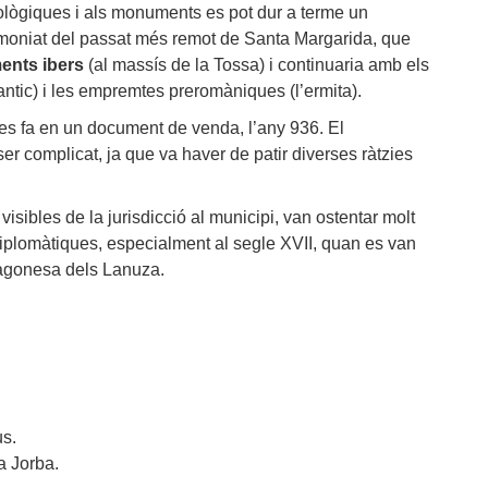
eològiques i als monuments es pot dur a terme un
moniat del passat més remot de Santa Margarida, que
ents ibers
(al massís de la Tossa) i continuaria amb els
ntic) i les empremtes preromàniques (l’ermita).
es fa en un document de venda, l’any 936. El
er complicat, ja que va haver de patir diverses ràtzies
visibles de la jurisdicció al municipi, van ostentar molt
diplomàtiques, especialment al segle XVII, quan es van
ragonesa dels Lanuza.
us.
 a Jorba.