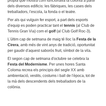
pròpia que mostra com funcionava la colònia a partir
dels diversos edificis: les fàbriques, les cases dels
treballadors, l'escola, la fonda o el teatre.
Per als qui vulguin fer esport, a part dels esports
d'equip es poden practicar tant el
tennis
(al Club de
Tennis Gran Via) com el
golf
(al Club Golf Roc-3).
L'últim cap de setmana de maig té lloc la
Festa de la
Cirera
, amb més de vint anys de tradició, oportunitat
per gaudir d'aquest saborós fruit, símbol de la vila.
El segon cap de setmana d'octubre se celebra la
Festa del Modernisme
. Per unes hores Santa
Coloma recrea els principis del segle XX amb
ambientació, vestits, costums i ball de l'època, tot de
la mà dels descendents dels treballadors de la
colònia.