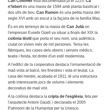
Can Colomer
està documentada ja el 1225.
Ca
n'Isbert
és una masia de 1594 amb planta basilical i
dos ulls de bou.
Can Ramon
és una petita masia del
segle XVI amb un escut a la façana de la família Mas.
És en els terrenys de la masia de
Can Julià
on
l'empresari Eusebi Güell va situar a finals del XIX la
colònia tèxtil
que porta el seu nom, una autèntica
ciutat on vivien més de mil persones. Tenia les
fàbriques, les cases dels obrers i serveis mèdics,
teatre i fonda, tot dintre d'un estil modernista.
A l'edifici de la cooperativa destaca l'ornamentació de
maó vista al balcó, les finestres i sota el teulat. La
casa del mestre, acabada el 1911, té una estructura
amb interessants jocs de volums i elements
decoratius de maó vist.
A la colònia destaca la
cripta de l'església
, feta per
l'arquitecte Antoni Gaudí, i declarada el 2005
Patrimoni de la Humanitat per la Unesco.