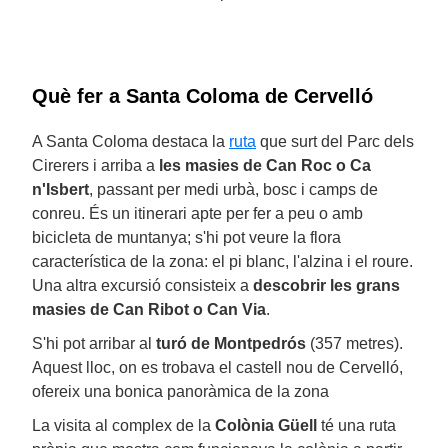
Què fer a Santa Coloma de Cervelló
A Santa Coloma destaca la
ruta
que surt del Parc dels
Cirerers i arriba a
les masies de Can Roc o Ca
n'Isbert
, passant per medi urbà, bosc i camps de
conreu. És un itinerari apte per fer a peu o amb
bicicleta de muntanya; s'hi pot veure la flora
característica de la zona: el pi blanc, l'alzina i el roure.
Una altra excursió consisteix a
descobrir les grans
masies de Can Ribot o Can Via
.
S'hi pot arribar al
turó de Montpedrós
(357 metres).
Aquest lloc, on es trobava el castell nou de Cervelló,
ofereix una bonica panoràmica de la zona
La visita al complex de la
Colònia Güell
té una ruta