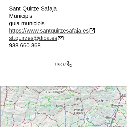
Sant Quirze Safaja
Municipis
guia municipis
https://www.santquirzesafaja.es
st.quirzes@diba.es
938 660 368
Trucar