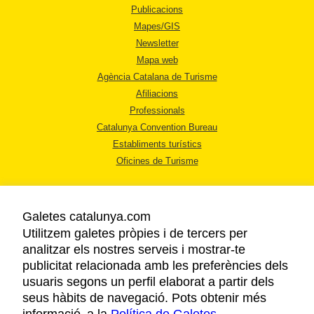
Publicacions
Mapes/GIS
Newsletter
Mapa web
Agència Catalana de Turisme
Afiliacions
Professionals
Catalunya Convention Bureau
Establiments turístics
Oficines de Turisme
Galetes catalunya.com
Utilitzem galetes pròpies i de tercers per
analitzar els nostres serveis i mostrar-te
AVÍS LEGAL
publicitat relacionada amb les preferències dels
POLÍTICA DE PRIVACITAT
usuaris segons un perfil elaborat a partir dels
COOKIES
seus hàbits de navegació. Pots obtenir més
ACCESSIBILITAT